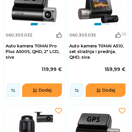
(3)
060.303.032
060.303.035
Auto kamera 70MAI Pro
Auto kamera 70MAI A510,
Plus A500S, QHD, 2" LCD,
set stražnja i prednja,
siva
QHD, siva
119,99 €
159,99 €
Dodaj
Dodaj