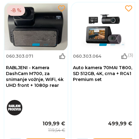
-8 %
(3)
060.303.071
060.303.064
RABLJENI - Kamera
Auto kamera 70MAI T800,
DashCam M700, za
SD 512GB, 4K, crna + RC41
snimanje vožnje, WiFi, 4k
Premium set
UHD front + 1080p rear
109,99 €
499,99 €
119,54 €