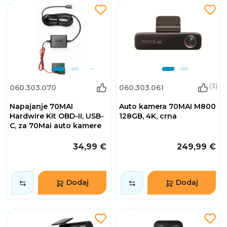
(3)
060.303.070
060.303.061
Napajanje 70MAI
Auto kamera 70MAI M800
Hardwire Kit OBD-II, USB-
128GB, 4K, crna
C, za 70Mai auto kamere
34,99 €
249,99 €
Dodaj
Dodaj