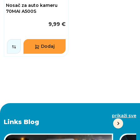
Nosač za auto kameru
70MAI A500S
9,99 €
Dodaj
prikaži sve
Links Blog