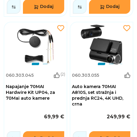
Dodaj
Dodaj
(2)
060.303.045
060.303.055
Napajanje 70MAI
Auto kamera 70MAI
Hardwire Kit UP04, za
A810S, set stražnja i
70Mai auto kamere
prednja RC24, 4K UHD,
crna
69,99 €
249,99 €