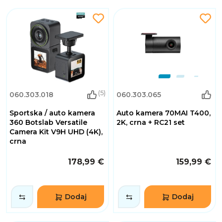
(5)
060.303.018
060.303.065
Sportska / auto kamera
Auto kamera 70MAI T400,
360 Botslab Versatile
2K, crna + RC21 set
Camera Kit V9H UHD (4K),
crna
178,99 €
159,99 €
Dodaj
Dodaj