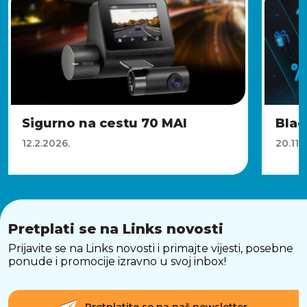
Sigurno na cestu 70 MAI
Blac
12.2.2026.
20.11.
Pretplati se na Links novosti
Prijavite se na Links novosti i primajte vijesti, posebne
ponude i promocije izravno u svoj inbox!