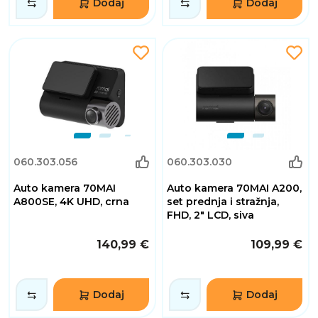
Dodaj
Dodaj
060.303.056
060.303.030
Auto kamera 70MAI
Auto kamera 70MAI A200,
A800SE, 4K UHD, crna
set prednja i stražnja,
FHD, 2" LCD, siva
140,99 €
109,99 €
Dodaj
Dodaj