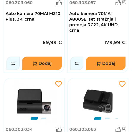
(5)
060.303.060
060.303.057
Auto kamera 70MAI M310
Auto kamera 70MAI
Plus, 3K, crna
A800SE, set stražnja i
prednja RC22, 4K UHD,
crna
69,99 €
179,99 €
Dodaj
Dodaj
(2)
060.303.034
060.303.063