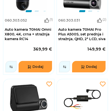
(1)
(2)
060.303.052
060.303.031
Auto kamera 70MAI Omni
Auto kamera 70MAI Pro
X800, 4K, crna + stražnja
Plus A500S, set prednja i
kamera RC14
stražnja, QHD, 2" LCD, siva
369,99 €
149,99 €
Dodaj
Dodaj