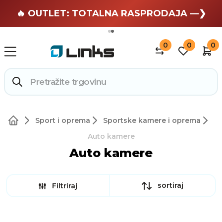
🏄 Zaslužuješ odmor —❯
🔥 OUTLET: TOTALNA RASPRODAJA —❯
0
0
0
Sport i oprema
Sportske kamere i oprema
Auto kamere
Auto kamere
sortiraj
Filtriraj