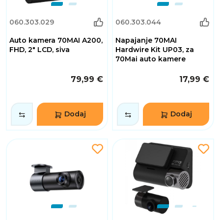
060.303.029
060.303.044
Auto kamera 70MAI A200,
Napajanje 70MAI
FHD, 2" LCD, siva
Hardwire Kit UP03, za
70Mai auto kamere
79,99 €
17,99 €
Dodaj
Dodaj