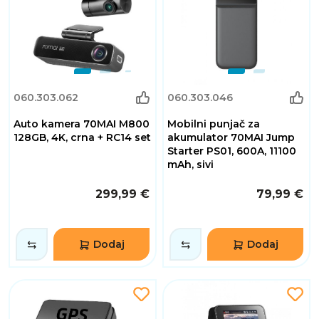
060.303.062
060.303.046
Auto kamera 70MAI M800
Mobilni punjač za
128GB, 4K, crna + RC14 set
akumulator 70MAI Jump
Starter PS01, 600A, 11100
mAh, sivi
299,99 €
79,99 €
Dodaj
Dodaj