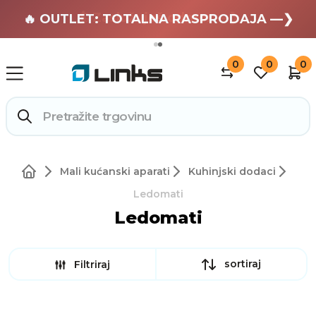
🏄 Zaslužuješ odmor —❯
🔥 OUTLET: TOTALNA RASPRODAJA —❯
0
0
0
Mali kućanski aparati
Kuhinjski dodaci
Ledomati
Ledomati
sortiraj
Filtriraj