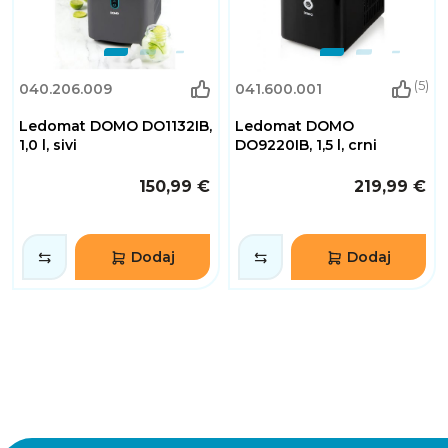
(5)
040.206.009
041.600.001
Ledomat DOMO DO1132IB,
Ledomat DOMO
1,0 l, sivi
DO9220IB, 1,5 l, crni
150,99 €
219,99 €
Dodaj
Dodaj