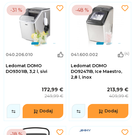
-31 %
-48 %
(4)
040.206.010
041.600.002
Ledomat DOMO
Ledomat DOMO
DO9301IB, 3,2 l, sivi
DO9247IB, Ice Maestro,
2,8 l, inox
172,99 €
213,99 €
249,99 €
409,99 €
Dodaj
Dodaj
-18 %