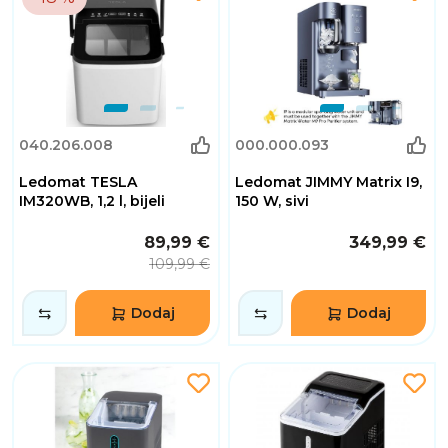
040.206.008
000.000.093
Ledomat TESLA
Ledomat JIMMY Matrix I9,
IM320WB, 1,2 l, bijeli
150 W, sivi
89,99 €
349,99 €
109,99 €
Dodaj
Dodaj