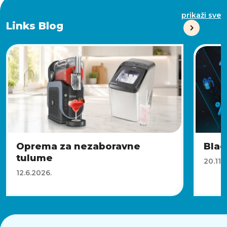
prikaži sve
Links Blog
Oprema za nezaboravne
Blac
tulume
20.11.
12.6.2026.