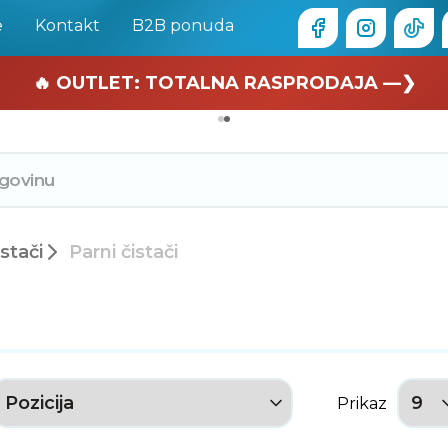
e
Kontakt
B2B ponuda
🏄 Zaslužuješ odmor —❯
🔥 OUTLET: TOTALNA RASPRODAJA —❯
istači
Parni čistači
Prikaz