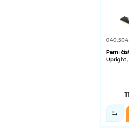
040.504
Parni či
Upright, 
1