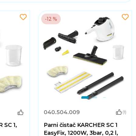
-12 %
040.504.009
(1)
 SC 1,
Parni čistač KARCHER SC 1
EasyFix, 1200W, 3bar, 0,2 l,