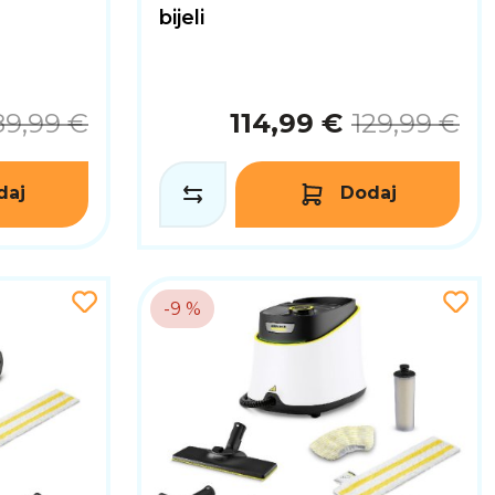
bijeli
89,99 €
114,99 €
129,99 €
daj
Dodaj
-9 %