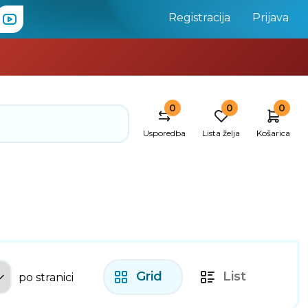
Registracija
Prijava
0
0
0
Usporedba
Lista želja
Košarica
Grid
List
po stranici