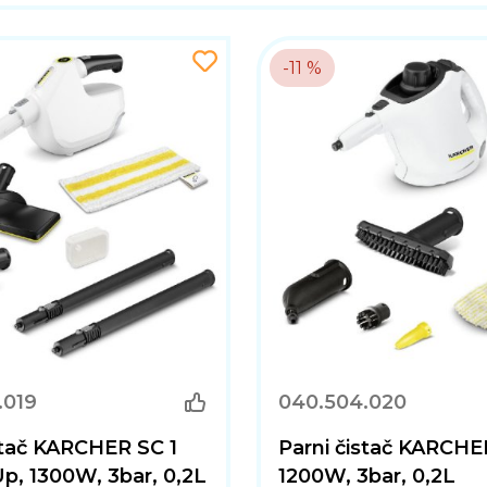
-11 %
.019
040.504.020
stač KARCHER SC 1
Parni čistač KARCHER
Up, 1300W, 3bar, 0,2L
1200W, 3bar, 0,2L