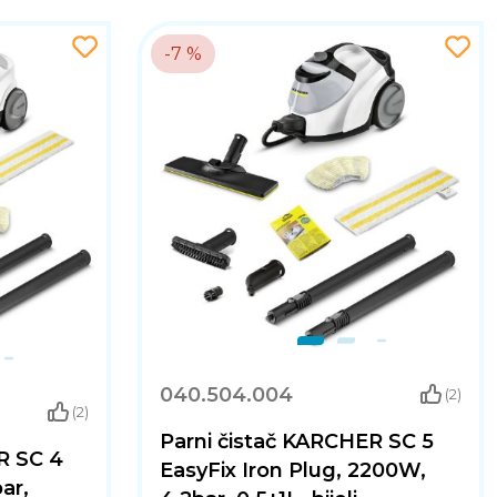
-7 %
040.504.004
(2)
(2)
Parni čistač KARCHER SC 5
R SC 4
EasyFix Iron Plug, 2200W,
ar,