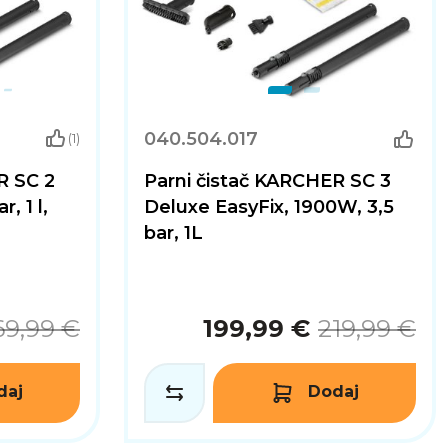
040.504.017
(1)
R SC 2
Parni čistač KARCHER SC 3
, 1 l,
Deluxe EasyFix, 1900W, 3,5
bar, 1L
69,99 €
199,99 €
219,99 €
daj
Dodaj