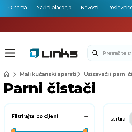
O nama
Načini plaćanja
Novosti
Poslovnic
Mali kućanski aparati
Usisavači i parni č
Parni čistači
Filtrirajte po cijeni
sortiraj