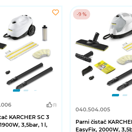
-9 %
.006
(1)
040.504.005
stač KARCHER SC 3
Parni čistač KARCHE
1900W, 3,5bar, 1 l,
EasyFix, 2000W, 3,5b