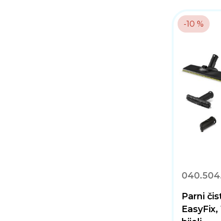
-10 %
040.504
Parni či
EasyFix, 