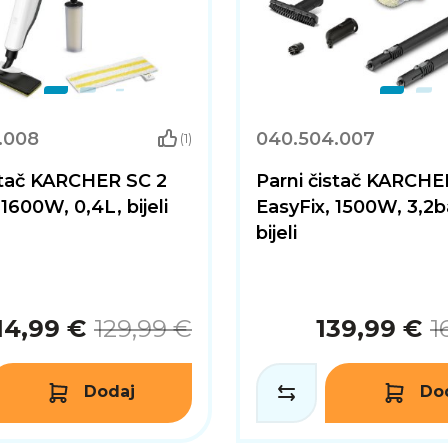
.008
040.504.007
(1)
stač KARCHER SC 2
Parni čistač KARCHE
1600W, 0,4L, bijeli
EasyFix, 1500W, 3,2bar
bijeli
14,99 €
129,99 €
139,99 €
1
Dodaj
Do