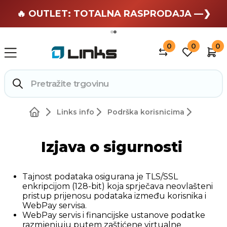
🏄 Zaslužuješ odmor —❯
🔥 OUTLET: TOTALNA RASPRODAJA —❯
0
0
0
Links info
Podrška korisnicima
Izjava o sigurnosti
Tajnost podataka osigurana je TLS/SSL
enkripcijom (128-bit) koja sprječava neovlašteni
pristup prijenosu podataka između korisnika i
WebPay servisa.
WebPay servis i financijske ustanove podatke
razmjenjuju putem zaštićene virtualne