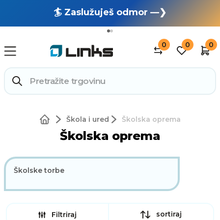
🏄 Zaslužuješ odmor —❯
🔥 OUTLET: TOTALNA RASPRODAJA —❯
0
0
0
Škola i ured
Školska oprema
Školska oprema
Školske torbe
sortiraj
Filtriraj