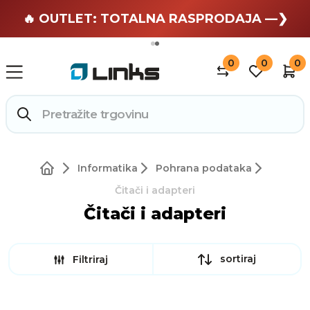
🏄 Zaslužuješ odmor —❯
🔥 OUTLET: TOTALNA RASPRODAJA —❯
0
0
0
Informatika
Pohrana podataka
Čitači i adapteri
Čitači i adapteri
sortiraj
Filtriraj