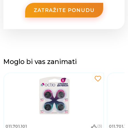
ZATRAŽITE PONUDU
Moglo bi vas zanimati
011.701.101
011.701.1
(3)