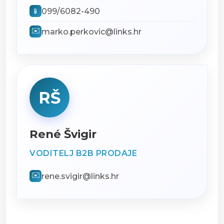
099/6082-490
📱
✉️
marko.perkovic@links.hr
RŠ
René Švigir
VODITELJ B2B PRODAJE
✉️
rene.svigir@links.hr