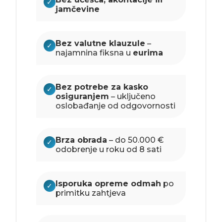
✓
jamčevine
Bez valutne klauzule
–
✓
najamnina fiksna u
eurima
Bez potrebe za kasko
✓
osiguranjem
– uključeno
oslobađanje od odgovornosti
Brza obrada
– do 50.000 €
✓
odobrenje u roku od 8 sati
Isporuka opreme odmah
po
✓
primitku zahtjeva