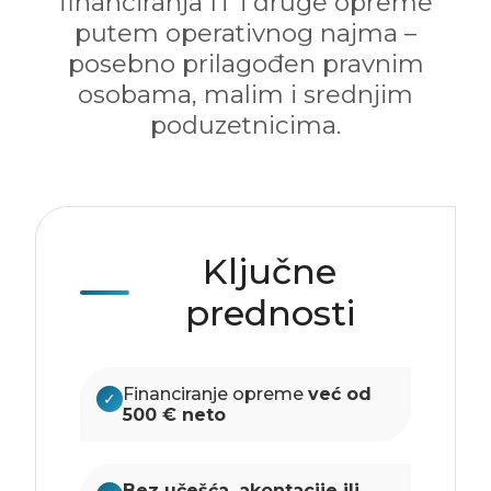
financiranja IT i druge opreme
putem operativnog najma –
posebno prilagođen pravnim
osobama, malim i srednjim
poduzetnicima.
Ključne
prednosti
Financiranje opreme
već od
✓
500 € neto
Bez učešća, akontacije ili