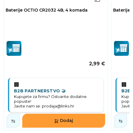
Baterije OCTIO CR2032 4B, 4 komada
Baterije
2,99 €
🏢
🏢
B2B PARTNERSTVO 🤝
B2B 
Kupujete za firmu? Ostvarite dodatne
Kupuj
popuste!
popus
Javite nam se: prodaja@links.hr
Javite
Dodaj