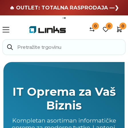
🏄 Zaslužuješ odmor —❯
🔥 OUTLET: TOTALNA RASPRODAJA —❯
0
0
0
IT Oprema za Vaš
Biznis
Kompletan asortiman informatičke
opreme za moderne tvrtke. Laptopi,