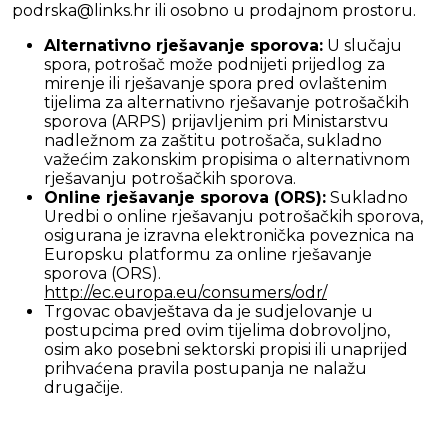
podrska@links.hr ili osobno u prodajnom prostoru.
Alternativno rješavanje sporova:
U slučaju
spora, potrošač može podnijeti prijedlog za
mirenje ili rješavanje spora pred ovlaštenim
tijelima za alternativno rješavanje potrošačkih
sporova (ARPS) prijavljenim pri Ministarstvu
nadležnom za zaštitu potrošača, sukladno
važećim zakonskim propisima o alternativnom
rješavanju potrošačkih sporova.
Online rješavanje sporova (ORS):
Sukladno
Uredbi o online rješavanju potrošačkih sporova,
osigurana je izravna elektronička poveznica na
Europsku platformu za online rješavanje
sporova (ORS).
http://ec.europa.eu/consumers/odr/
Trgovac obavještava da je sudjelovanje u
postupcima pred ovim tijelima dobrovoljno,
osim ako posebni sektorski propisi ili unaprijed
prihvaćena pravila postupanja ne nalažu
drugačije.