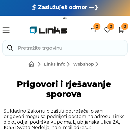
🏄 Zaslužuješ odmor —❯
🔥 OUTLET: TOTALNA RASPRODAJA —❯
0
0
0
Links info
Webshop
Prigovori i rješavanje
sporova
Sukladno Zakonu o zaštiti potrošača, pisani
prigovori mogu se podnijeti poštom na adresu: Links
d.o.o., odjel podrške kupcima, Ljubljanska ulica 2A,
10431 Sveta Nedelja, na e-mail adresu: