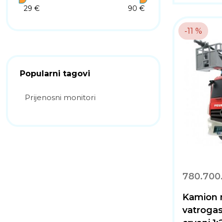
29 €
90 €
-11 %
Popularni tagovi
Prijenosni monitori
780.700
Kamion 
vatroga