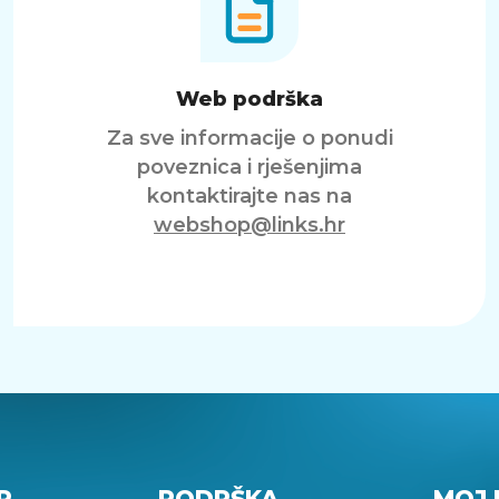
Web podrška
Za sve informacije o ponudi
poveznica i rješenjima
kontaktirajte nas na
webshop@links.hr
P
PODRŠKA
MOJ 