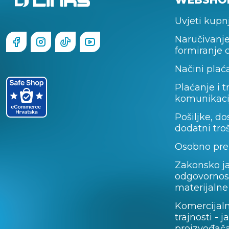
Uvjeti kupn
Naručivanje
formiranje 
Načini plać
Plaćanje i t
komunikaci
Pošiljke, do
dodatni tro
Osobno pre
Zakonsko j
odgovornos
materijalne
Komercijal
trajnosti - 
proizvođača