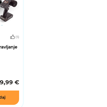
(5)
avljanje
9,99 €
daj