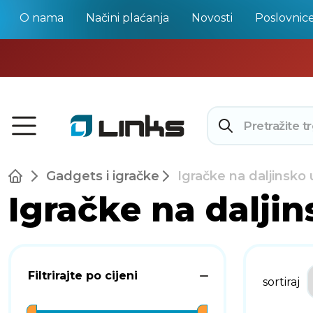
O nama
Načini plaćanja
Novosti
Poslovnic
Gadgets i igračke
Igračke na daljinsko 
Igračke na daljin
Filtrirajte po cijeni
sortiraj