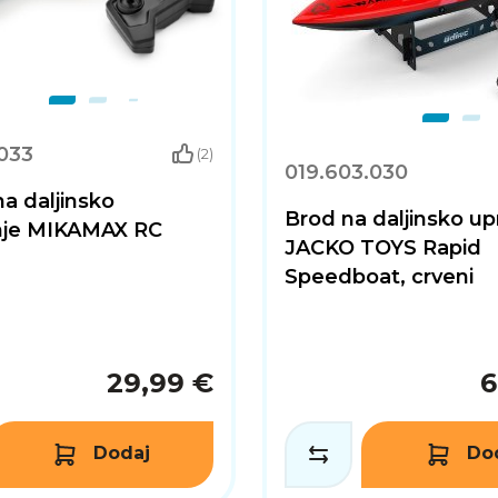
033
(2)
019.603.030
na daljinsko
Brod na daljinsko upr
anje MIKAMAX RC
JACKO TOYS Rapid
Speedboat, crveni
29,99 €
6
Dodaj
Do