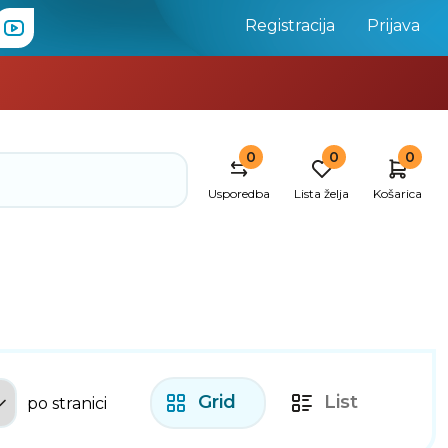
Registracija
Prijava
0
0
0
Usporedba
Lista želja
Košarica
Grid
List
po stranici