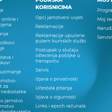
KORISNICIMA
je
Progra
Opći jamstveni uvjeti
 online i
Moj r
cijena
Reklamacije
Narud
anja
Reklamacije upućene
Servis
putem kurirskih službi
roškovi
je
Postupak u slučaju
oštećenja pošiljke u
stava i
transportu
škovi
Servis
uzimanje
Izjava o privatnosti
amstvo-
t za
Učestala pitanja
 nedostatke
Izjava o sigurnosti
no jamstvo
Links i epoch računala
jamstvo
/prodavatelja