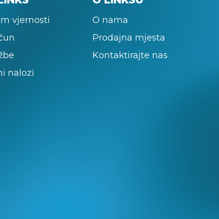
m vjernosti
O nama
ačun
Prodajna mjesta
žbe
Kontaktirajte nas
ni nalozi