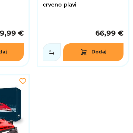
i
crveno-plavi
9,99 €
66,99 €
daj
Dodaj