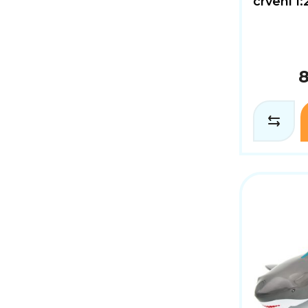
crveni 1:
8