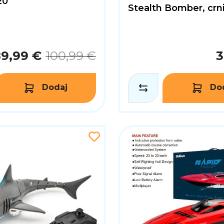
20
Stealth Bomber, crn
9,99 €
100,99 €
3
Dodaj
Do