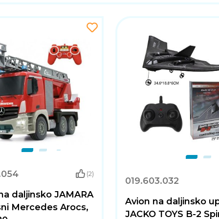
.054
(2)
019.603.032
na daljinsko JAMARA
Avion na daljinsko up
sni Mercedes Arocs,
JACKO TOYS B-2 Spir