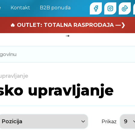
e
Kontakt
B2B ponuda
🏄 Zaslužuješ odmor —❯
🔥 OUTLET: TOTALNA RASPRODAJA —❯
upravljanje
sko upravljanje
Prikaz