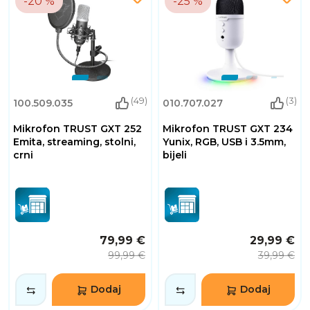
-20 %
-25 %
(49)
(3)
100.509.035
010.707.027
Mikrofon TRUST GXT 252
Mikrofon TRUST GXT 234
Emita, streaming, stolni,
Yunix, RGB, USB i 3.5mm,
crni
bijeli
79,99 €
29,99 €
99,99 €
39,99 €
Dodaj
Dodaj