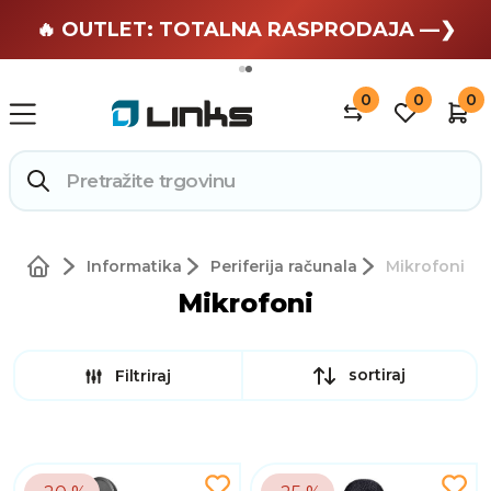
🏄 Zaslužuješ odmor —❯
🔥 OUTLET: TOTALNA RASPRODAJA —❯
0
0
0
Informatika
Periferija računala
Mikrofoni
Mikrofoni
sortiraj
Filtriraj