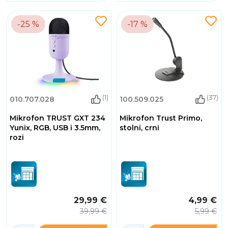
-25 %
-17 %
(1)
(37)
010.707.028
100.509.025
Mikrofon TRUST GXT 234
Mikrofon Trust Primo,
Yunix, RGB, USB i 3.5mm,
stolni, crni
rozi
29,99 €
4,99 €
39,99 €
5,99 €