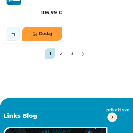
106,99 €
Dodaj
1
2
3
prikaži sve
Links Blog