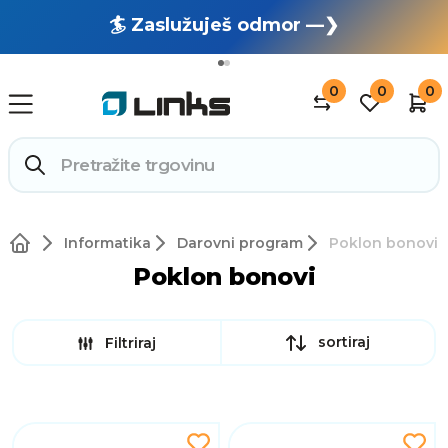
🏄 Zaslužuješ odmor —❯
🔥 OUTLET: TOTALNA RASPRODAJA —❯
0
0
0
Informatika
Darovni program
Poklon bonovi
Poklon bonovi
sortiraj
Filtriraj