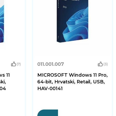
011.001.007
(7)
(3)
s 11
MICROSOFT Windows 11 Pro,
ki,
64-bit, Hrvatski, Retail, USB,
104
HAV-00141