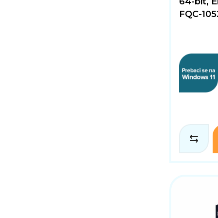
64-bit, 
FQC-105