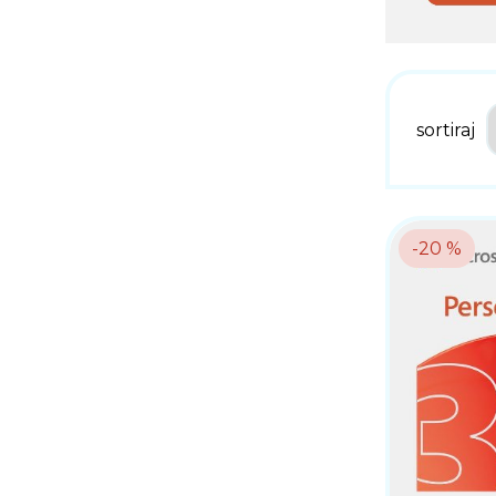
sortiraj
-20 %