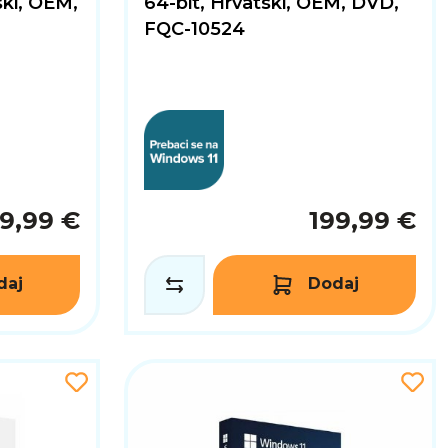
ski, OEM,
64-bit, Hrvatski, OEM, DVD,
FQC-10524
9,99 €
199,99 €
daj
Dodaj