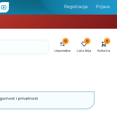
Registracija
Prijava
0
0
0
Usporedba
Lista želja
Košarica
gurnost i privatnost