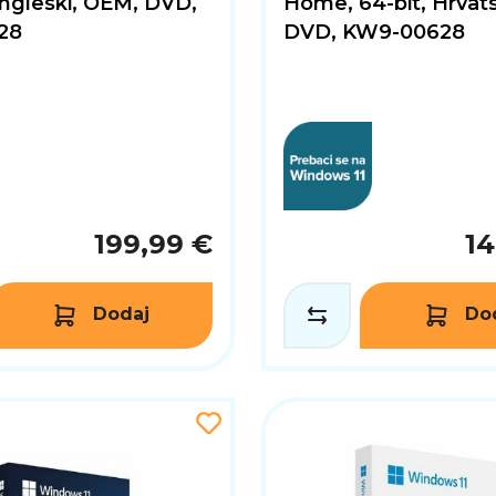
Engleski, OEM, DVD,
Home, 64-bit, Hrvat
28
DVD, KW9-00628
199,99 €
14
Dodaj
Do