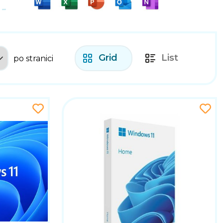
Grid
List
po stranici