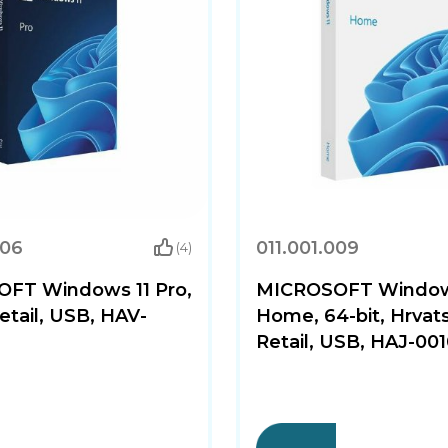
006
011.001.009
(4)
FT Windows 11 Pro,
MICROSOFT Window
Retail, USB, HAV-
Home, 64-bit, Hrvats
Retail, USB, HAJ-00