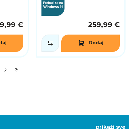
59,99 €
259,99 €
daj
Dodaj
prikaži sve