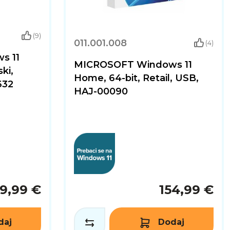
(9)
011.001.008
(4)
s 11
MICROSOFT Windows 11
ki,
Home, 64-bit, Retail, USB,
632
HAJ-00090
9,99 €
154,99 €
daj
Dodaj