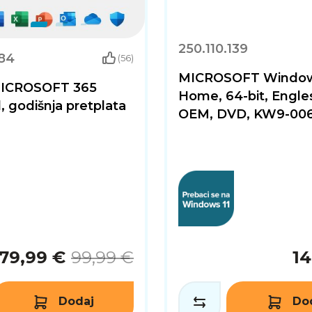
250.110.139
184
(56)
MICROSOFT Window
MICROSOFT 365
Home, 64-bit, Engles
, godišnja pretplata
OEM, DVD, KW9-00
79,99 €
99,99 €
14
Dodaj
Do