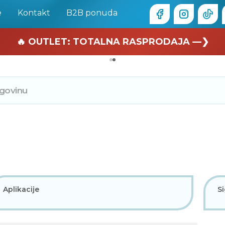
e
Kontakt
B2B ponuda
🏄 Zaslužuješ odmor —❯
🔥 OUTLET: TOTALNA RASPRODAJA —❯
Aplikacije
Si