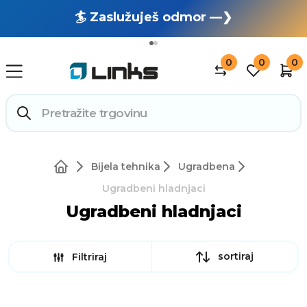
🏄 Zaslužuješ odmor —❯
🔥 OUTLET: TOTALNA RASPRODAJA —❯
0
0
0
Bijela tehnika
Ugradbena
Ugradbeni hladnjaci
Ugradbeni hladnjaci
sortiraj
Filtriraj