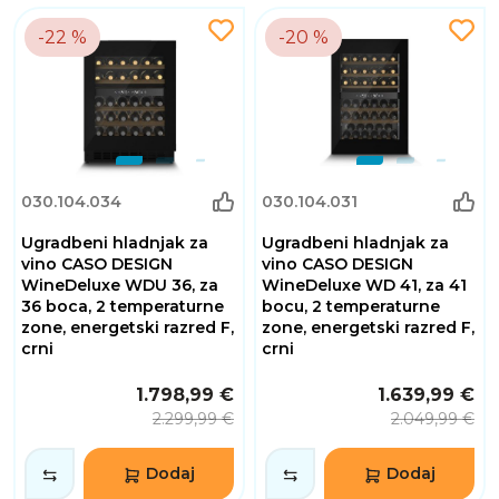
-22 %
-20 %
030.104.034
030.104.031
Ugradbeni hladnjak za
Ugradbeni hladnjak za
vino CASO DESIGN
vino CASO DESIGN
WineDeluxe WDU 36, za
WineDeluxe WD 41, za 41
36 boca, 2 temperaturne
bocu, 2 temperaturne
zone, energetski razred F,
zone, energetski razred F,
crni
crni
1.798,99 €
1.639,99 €
2.299,99 €
2.049,99 €
Dodaj
Dodaj