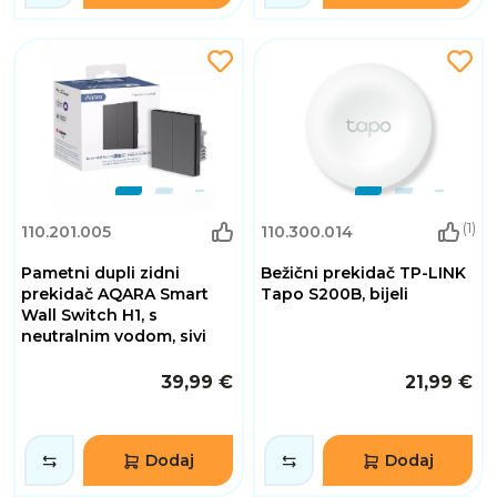
(1)
110.201.005
110.300.014
Pametni dupli zidni
Bežični prekidač TP-LINK
prekidač AQARA Smart
Tapo S200B, bijeli
Wall Switch H1, s
neutralnim vodom, sivi
39,99 €
21,99 €
Dodaj
Dodaj