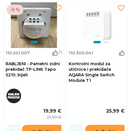
-9 %
(1)
110.201.007
110.300.041
RABLJENI - Pametni zidni
Kontrolni modul za
prekidač TP-LINK Tapo
utičnice i prekidače
S210, bijeli
AQARA Single Switch
Module T1
19,99 €
25,99 €
21,99 €