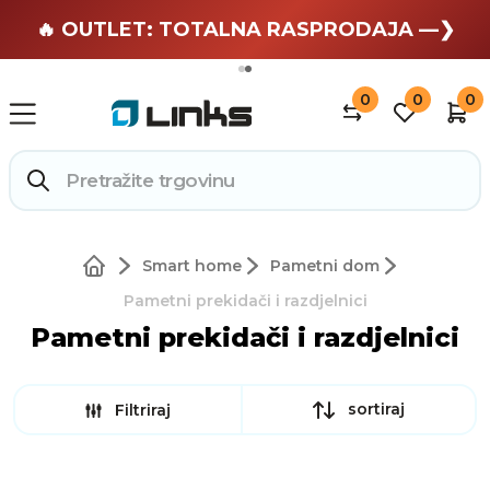
🏄 Zaslužuješ odmor —❯
🔥 OUTLET: TOTALNA RASPRODAJA —❯
0
0
0
Smart home
Pametni dom
Pametni prekidači i razdjelnici
Pametni prekidači i razdjelnici
sortiraj
Filtriraj