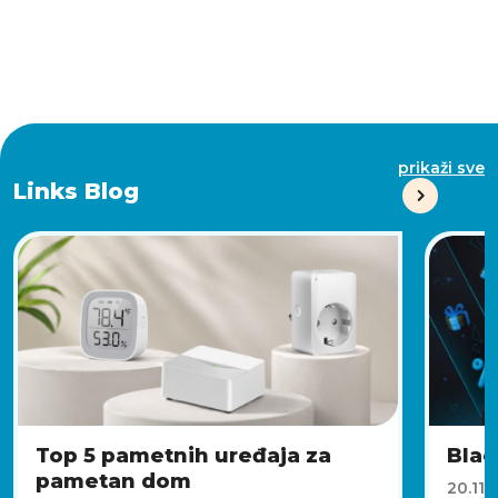
prikaži sve
Links Blog
Top 5 pametnih uređaja za
Blac
pametan dom
20.11.