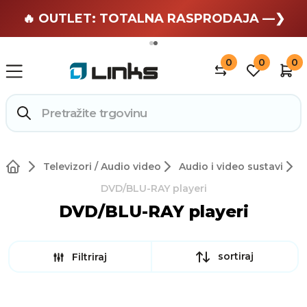
🏄 Zaslužuješ odmor —❯
🔥 OUTLET: TOTALNA RASPRODAJA —❯
0
0
0
Televizori / Audio video
Audio i video sustavi
DVD/BLU-RAY playeri
DVD/BLU-RAY playeri
sortiraj
Filtriraj