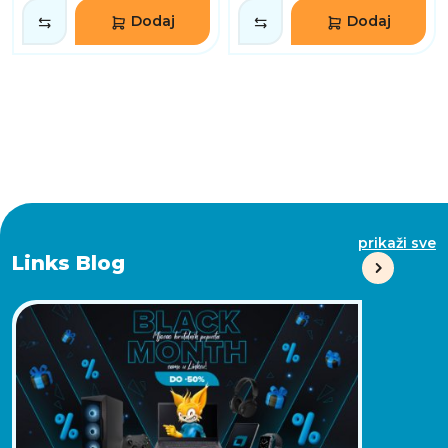
Dodaj
Dodaj
prikaži sve
Links Blog