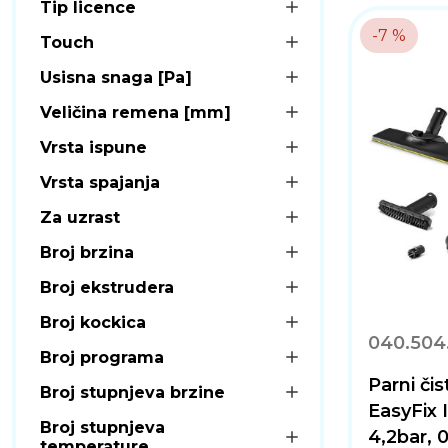
Tip licence
-7 %
Touch
Usisna snaga [Pa]
Veličina remena [mm]
Vrsta ispune
Vrsta spajanja
Za uzrast
Broj brzina
Broj ekstrudera
Broj kockica
040.504
Broj programa
Parni či
Broj stupnjeva brzine
EasyFix 
Broj stupnjeva
4,2bar, 0
temperature