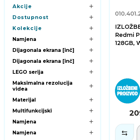
Akcije
010.401.
Dostupnost
IZLOŽBE
Kolekcije
Redmi Pa
Namjena
128GB, Wi
Dijagonala ekrana [inč]
Dijagonala ekrana [inč]
LEGO serija
Maksimalna rezolucija
videa
Materijal
Multifunkcijski
20
Namjena
Namjena