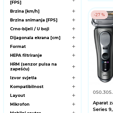
[FPS]
Brzina [km/h]
-27 %
Brzina snimanja [FPS]
Crno-bijeli / U boji
Dijagonala ekrana [cm]
Format
HEPA filtriranje
HRM (senzor pulsa na
zapešću)
Izvor svjetla
Kompatibilnost
050.305.
Layout
Aparat z
Mikrofon
Series 9,