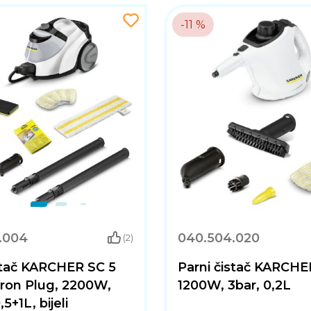
-11 %
.004
040.504.020
(2)
stač KARCHER SC 5
Parni čistač KARCHER
Iron Plug, 2200W,
1200W, 3bar, 0,2L
,5+1L, bijeli