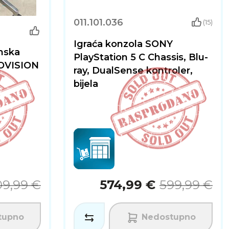
011.101.036
(15)
Igraća konzola SONY
mska
PlayStation 5 C Chassis, Blu-
GOVISION
ray, DualSense kontroler,
bijela
09,99 €
574,99 €
599,99 €
tupno
Nedostupno