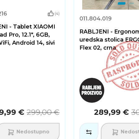
216
(4)
011.804.019
NI - Tablet XIAOMI
RABLJENI - Ergono
d Pro, 12.1", 6GB,
uredska stolica ER
Fi, Android 14, sivi
Flex 02, crna
9,99 €
299,00 €
289,99 €
3
Nedostupno
Nedos