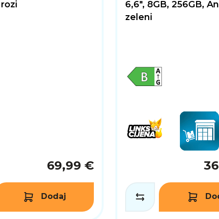
 rozi
6,6", 8GB, 256GB, An
zeleni
69,99 €
36
Dodaj
Do