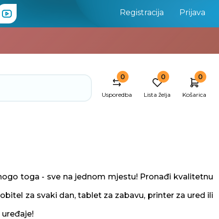
Registracija
Prijava
0
0
0
Usporedba
Lista želja
Košarica
nogo toga - sve na jednom mjestu! Pronađi kvalitetnu
itel za svaki dan, tablet za zabavu, printer za ured ili
 uređaje!