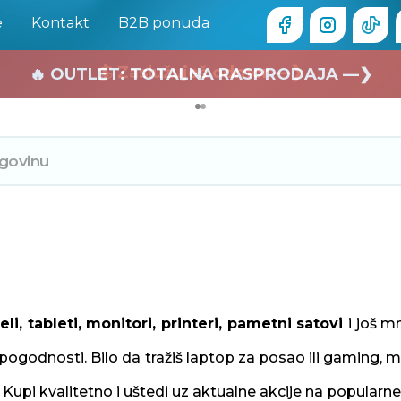
e
Kontakt
B2B ponuda
🏄 Zaslužuješ odmor —❯
🔥 OUTLET: TOTALNA RASPRODAJA —❯
eli, tableti, monitori, printeri, pametni satovi
i još m
ogodnosti. Bilo da tražiš laptop za posao ili gaming, mob
Kupi kvalitetno i uštedi uz aktualne akcije na popularne