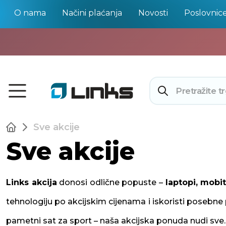
O nama
Načini plaćanja
Novosti
Poslovnic
Sve akcije
Sve akcije
Links akcija
donosi odlične popuste –
laptopi, mobit
tehnologiju po akcijskim cijenama i iskoristi posebne p
pametni sat za sport – naša akcijska ponuda nudi sve. 