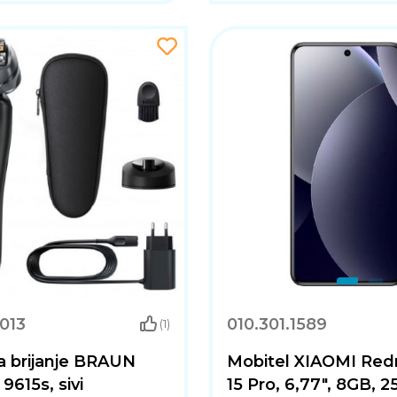
013
010.301.1589
(1)
a brijanje BRAUN
Mobitel XIAOMI Red
 9615s, sivi
15 Pro, 6,77", 8GB, 