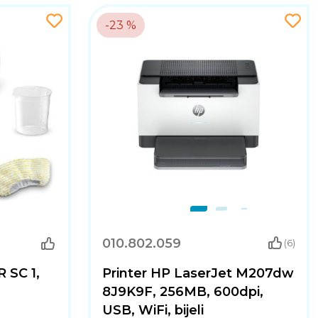
-23 %
010.802.059
(6)
 SC 1,
Printer HP LaserJet M207dw
8J9K9F, 256MB, 600dpi,
USB, WiFi, bijeli