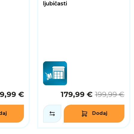
ljubičasti
9,99 €
179,99 €
199,99 €
daj
Dodaj