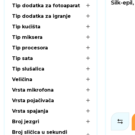
Silk-epil,
Tip dodatka za fotoaparat
Tip dodatka za igranje
Tip kućišta
Tip miksera
Tip procesora
Tip sata
Tip slušalica
Veličina
Vrsta mikrofona
Vrsta pojačivača
Vrsta spajanja
Broj jezgri
Broj sličica u sekundi