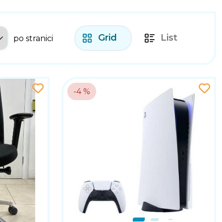
Grid
List
po stranici
-4 %