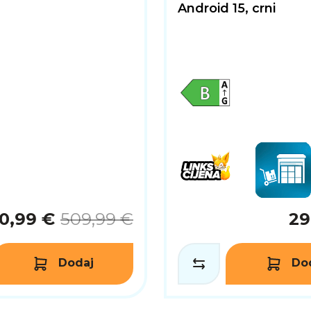
Android 15, crni
0,99 €
509,99 €
29
Dodaj
Do