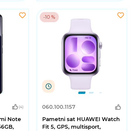
-10 %
7
10
44
53
Dana
Sati
Minuta
Sekundi
060.100.1157
(4)
mi Note
Pametni sat HUAWEI Watch
256GB,
Fit 5, GPS, multisport,