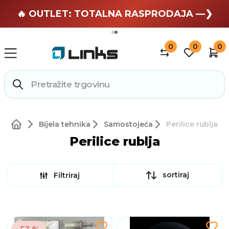
🏄 Zaslužuješ odmor —❯
🔥 OUTLET: TOTALNA RASPRODAJA —❯
0
0
0
Bijela tehnika
Samostojeća
Perilice rublja
Perilice rublja
sortiraj
Filtriraj