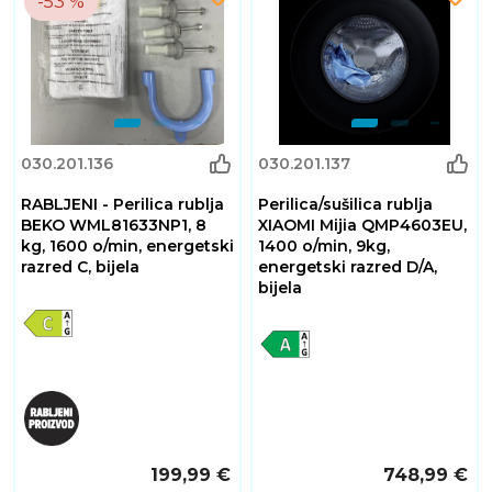
-53 %
030.201.136
030.201.137
RABLJENI - Perilica rublja
Perilica/sušilica rublja
BEKO WML81633NP1, 8
XIAOMI Mijia QMP4603EU,
kg, 1600 o/min, energetski
1400 o/min, 9kg,
razred C, bijela
energetski razred D/A,
bijela
199,99 €
748,99 €