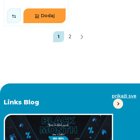
Dodaj
1
2
prikaži sve
Links Blog