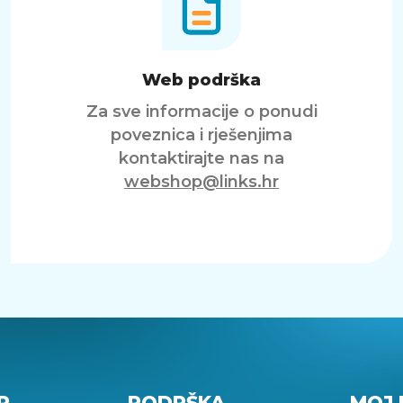
Web podrška
Za sve informacije o ponudi
poveznica i rješenjima
kontaktirajte nas na
webshop@links.hr
P
PODRŠKA
MOJ 