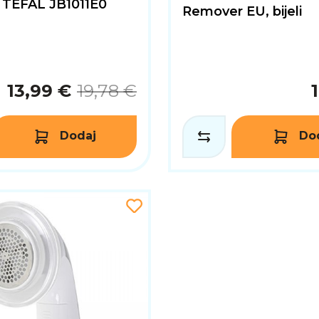
 TEFAL JB1011E0
Remover EU, bijeli
13,99 €
19,78 €
Dodaj
Do