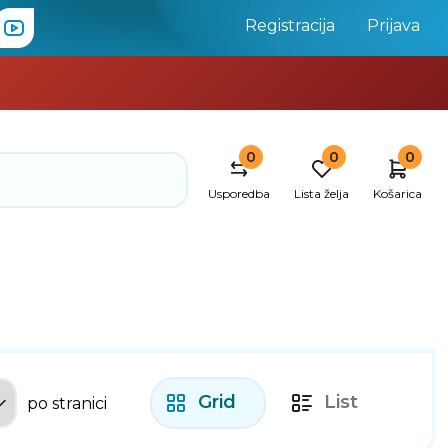
Registracija
Prijava
0
0
0
Usporedba
Lista želja
Košarica
Grid
List
po stranici