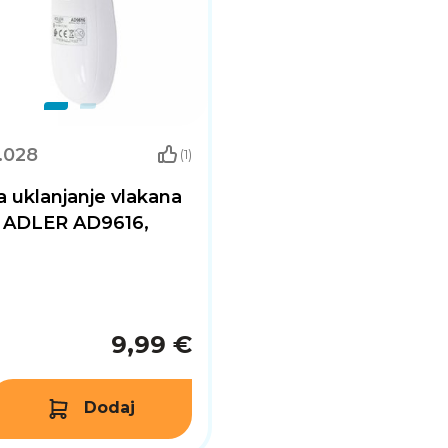
.028
(1)
a uklanjanje vlakana
e ADLER AD9616,
9,99 €
Dodaj