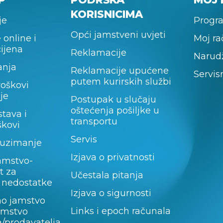
KORISNICIMA
je
Progra
Opći jamstveni uvjeti
 online i
Moj r
cijena
Reklamacije
Narud
anja
Reklamacije upućene
Servis
putem kurirskih službi
roškovi
je
Postupak u slučaju
oštećenja pošiljke u
stava i
transportu
škovi
Servis
uzimanje
Izjava o privatnosti
amstvo-
t za
Učestala pitanja
 nedostatke
Izjava o sigurnosti
no jamstvo
Links i epoch računala
jamstvo
/prodavatelja