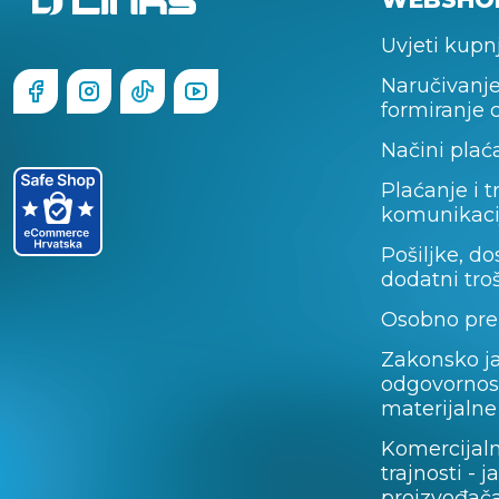
Uvjeti kupn
Naručivanje
formiranje 
Načini plać
Plaćanje i t
komunikaci
Pošiljke, do
dodatni tro
Osobno pre
Zakonsko j
odgovornos
materijalne
Komercijal
trajnosti - 
proizvođača