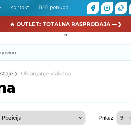
e
Kontakt
B2B ponuda
🏄 Zaslužuješ odmor —❯
🔥 OUTLET: TOTALNA RASPRODAJA —❯
staje
Uklanjanje vlakana
na
Prikaz