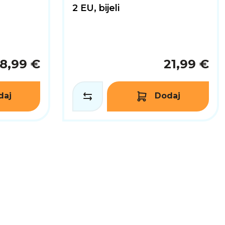
2 EU, bijeli
18,99 €
21,99 €
daj
Dodaj