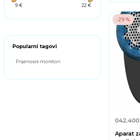
9 €
22 €
-29 %
Popularni tagovi
Prijenosni monitori
042.400
Aparat z