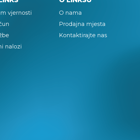
m vjernosti
O nama
ačun
Prodajna mjesta
žbe
Kontaktirajte nas
ni nalozi