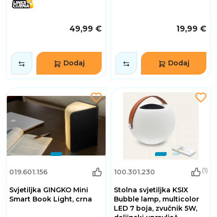
49,99 €
19,99 €
Dodaj
Dodaj
(1)
019.601.156
100.301.230
Svjetiljka GINGKO Mini
Stolna svjetiljka KSIX
Smart Book Light, crna
Bubble lamp, multicolor
LED 7 boja, zvučnik 5W,