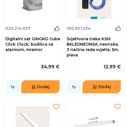
020.214.037
100.301.234
Digitalni sat GINGKO Cube
Svjetlosna traka KSIX
Click Clock, budilica sa
BXLEDNEON5A, neonska,
alarmom, mramor
3 načina rada svjetla, 5m,
plava
34,99 €
12,99 €
Dodaj
Dodaj