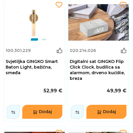
100.301.229
020.214.026
Svjetiljka GINGKO Smart
Digitalni sat GINGKO Flip
Baton Light, bežična,
Click Clock, budilica sa
smeđa
alarmom, drveno kućište,
breza
52,99 €
49,99 €
Dodaj
Dodaj