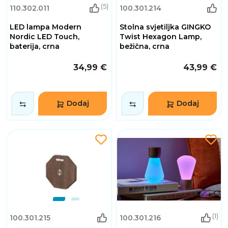
(5)
110.302.011
100.301.214
LED lampa Modern
Stolna svjetiljka GINGKO
Nordic LED Touch,
Twist Hexagon Lamp,
baterija, crna
bežična, crna
34,99 €
43,99 €
Dodaj
Dodaj
(1)
100.301.215
100.301.216