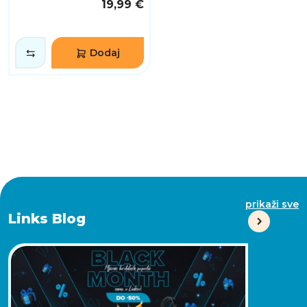
19,99 €
Dodaj
prikaži sve
Links Blog