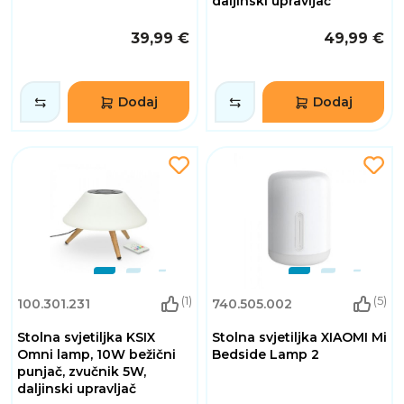
daljinski upravljač
39,99 €
49,99 €
Dodaj
Dodaj
(1)
(5)
100.301.231
740.505.002
Stolna svjetiljka KSIX
Stolna svjetiljka XIAOMI Mi
Omni lamp, 10W bežični
Bedside Lamp 2
punjač, zvučnik 5W,
daljinski upravljač