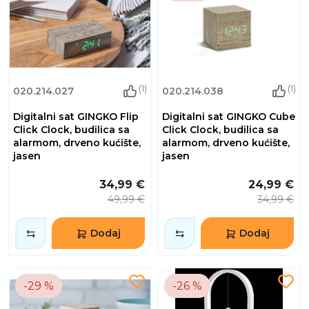
(1)
(1)
020.214.027
020.214.038
Digitalni sat GINGKO Flip
Digitalni sat GINGKO Cube
Click Clock, budilica sa
Click Clock, budilica sa
alarmom, drveno kućište,
alarmom, drveno kućište,
jasen
jasen
34,99 €
24,99 €
49,99 €
34,99 €
Dodaj
Dodaj
-29 %
-26 %