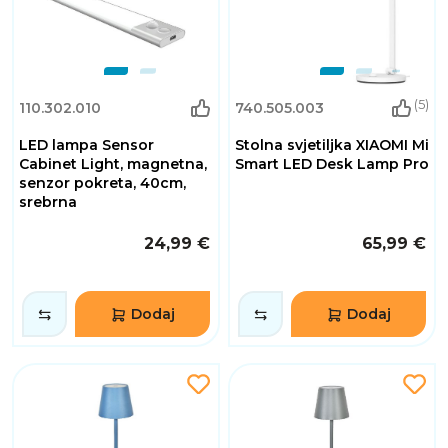
(5)
110.302.010
740.505.003
LED lampa Sensor
Stolna svjetiljka XIAOMI Mi
Cabinet Light, magnetna,
Smart LED Desk Lamp Pro
senzor pokreta, 40cm,
srebrna
24,99 €
65,99 €
Dodaj
Dodaj