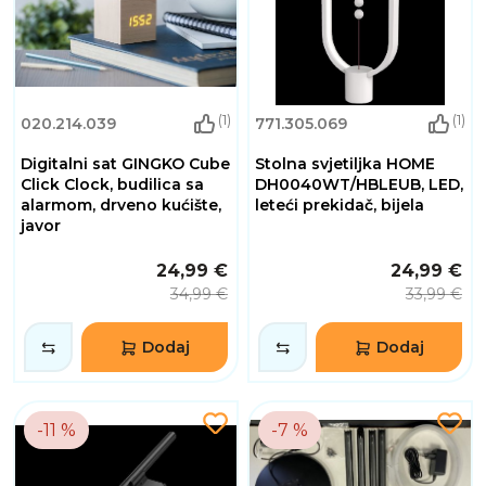
(1)
(1)
020.214.039
771.305.069
Digitalni sat GINGKO Cube
Stolna svjetiljka HOME
Click Clock, budilica sa
DH0040WT/HBLEUB, LED,
alarmom, drveno kućište,
leteći prekidač, bijela
javor
24,99 €
24,99 €
34,99 €
33,99 €
Dodaj
Dodaj
-11 %
-7 %