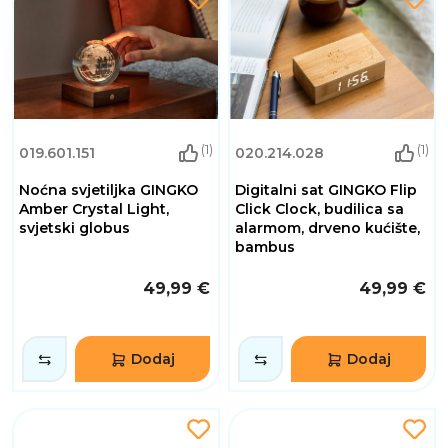
(1)
(1)
019.601.151
020.214.028
Noćna svjetiljka GINGKO
Digitalni sat GINGKO Flip
Amber Crystal Light,
Click Clock, budilica sa
svjetski globus
alarmom, drveno kućište,
bambus
49,99 €
49,99 €
Dodaj
Dodaj