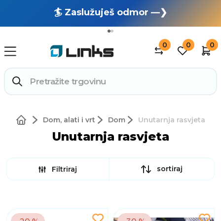
🏄 Zaslužuješ odmor —❯
🔥 OUTLET: TOTALNA RASPRODAJA —❯
0
0
0
Dom, alati i vrt
Dom
Unutarnja rasvjeta
Unutarnja rasvjeta
sortiraj
Filtriraj