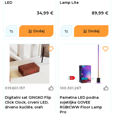
LED
Lamp Lite
34,99 €
89,99 €
Dodaj
Dodaj
019.601.157
100.301.267
Digitalni sat GINGKO Flip
Pametna LED podna
Click Clock, crveni LED,
svjetiljka GOVEE
drveno kućište, orah
RGBICWW Floor Lamp
Pro