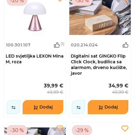
-20 %
-30 %
(1)
100.301.107
020.214.024
LED svjetiljka LEXON Mina
Digitalni sat GINGKO Flip
M, roza
Click Clock, budilica sa
alarmom, drveno kućište,
javor
39,99 €
34,99 €
49,99 €
49,99 €
Dodaj
Dodaj
-30 %
-29 %