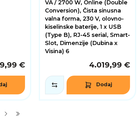
VA / 2700 W, Online (Double
Conversion), Čista sinusna
valna forma, 230 V, olovno-
kiselinske baterije, 1 x USB
(Type B), RJ-45 serial, Smart-
Slot, Dimenzije (Dubina x
Visina) 6
9,99 €
4.019,99 €
daj
Dodaj