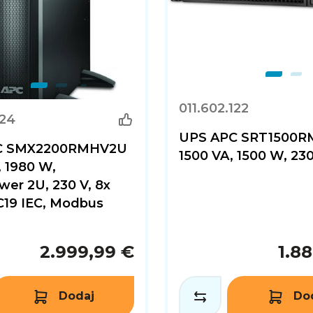
011.602.122
124
UPS APC SRT1500RM
C SMX2200RMHV2U
1500 VA, 1500 W, 23
 1980 W,
er 2U, 230 V, 8x
 C19 IEC, Modbus
2.999,99 €
1.8
Dodaj
Do