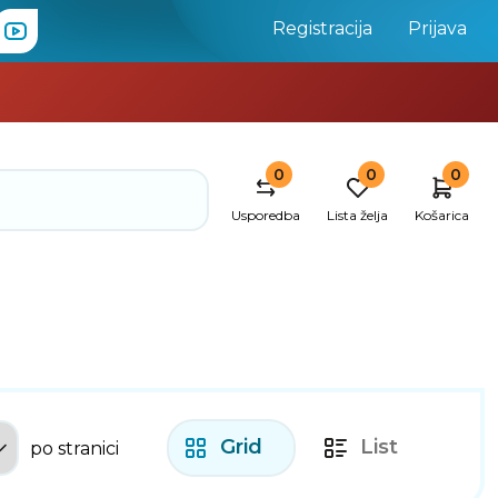
Registracija
Prijava
0
0
0
Usporedba
Lista želja
Košarica
Grid
List
po stranici