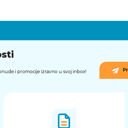
sti
Pr
 ponude i promocije izravno u svoj inbox!