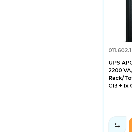
011.602.
UPS AP
2200 VA,
Rack/Tow
C13 + 1x