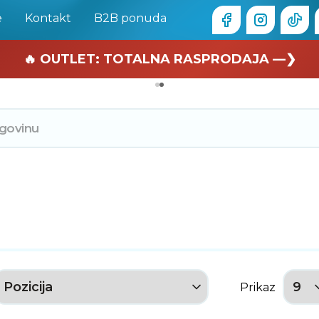
e
Kontakt
B2B ponuda
🏄 Zaslužuješ odmor —❯
🔥 OUTLET: TOTALNA RASPRODAJA —❯
Prikaz