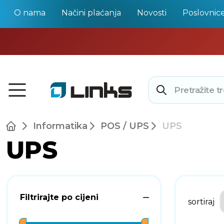
O nama
Načini plaćanja
Novosti
Poslovnic
Informatika
POS / UPS
UPS
UPS
Filtrirajte po cijeni
sortiraj