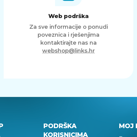
Web podrška
Za sve informacije o ponudi
poveznica i rješenjima
kontaktirajte nas na
webshop@links.hr
P
PODRŠKA
MOJ 
KORISNICIMA