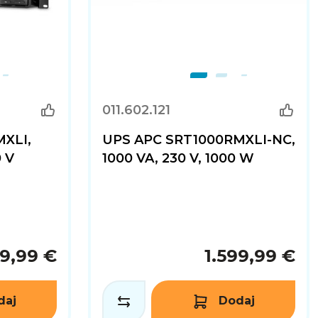
011.602.121
XLI,
UPS APC SRT1000RMXLI-NC,
0 V
1000 VA, 230 V, 1000 W
89,99 €
1.599,99 €
daj
Dodaj