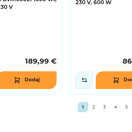
230 V, 600 W
230 V
189,99 €
86
Dodaj
Do
1
2
3
4
5