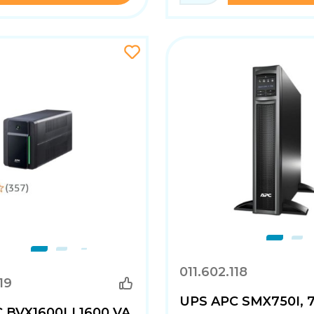
011.602.118
19
UPS APC SMX750I, 7
 BVX1600LI 1600 VA,