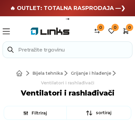
🏄 Zaslužuješ odmor —❯
🔥 OUTLET: TOTALNA RASPRODAJA —❯
0
0
0
Bijela tehnika
Grijanje i hlađenje
Ventilatori i rashlađivači
Ventilatori i rashlađivači
sortiraj
Filtriraj