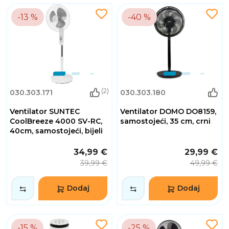
-13 %
-40 %
(2)
030.303.171
030.303.180
Ventilator SUNTEC
Ventilator DOMO DO8159,
CoolBreeze 4000 SV-RC,
samostojeći, 35 cm, crni
40cm, samostojeći, bijeli
34,99 €
29,99 €
39,99 €
49,99 €
Dodaj
Dodaj
-15 %
-25 %