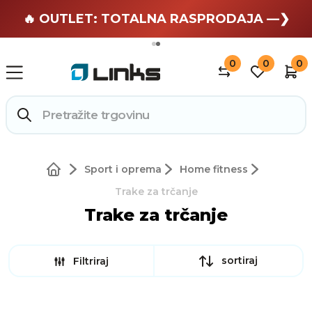
🏄 Zaslužuješ odmor —❯
🔥 OUTLET: TOTALNA RASPRODAJA —❯
0
0
0
Sport i oprema
Home fitness
Trake za trčanje
Trake za trčanje
sortiraj
Filtriraj