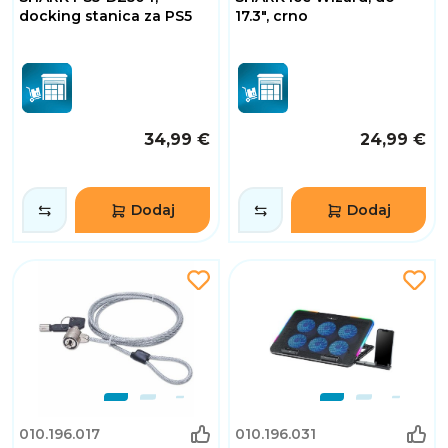
docking stanica za PS5
17.3", crno
34,99 €
24,99 €
Dodaj
Dodaj
010.196.017
010.196.031