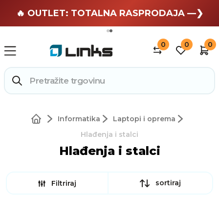
🏄 Zaslužuješ odmor —❯
🔥 OUTLET: TOTALNA RASPRODAJA —❯
0
0
0
Informatika
Laptopi i oprema
Hlađenja i stalci
Hlađenja i stalci
sortiraj
Filtriraj