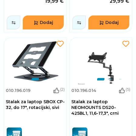
19,99 €
29,99 €
Dodaj
Dodaj
(2)
(5)
010.196.019
010.196.014
Stalak za laptop SBOX CP-
Stalak za laptop
32, do 17", rotacijski, sivi
NEOMOUNTS DS20-
425BL1, 11,6-17,3", crni