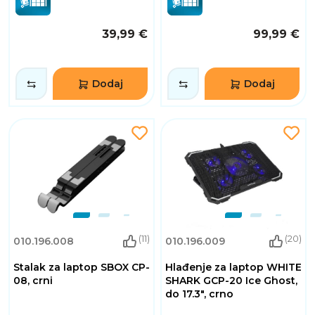
39,99 €
99,99 €
Dodaj
Dodaj
(11)
(20)
010.196.008
010.196.009
Stalak za laptop SBOX CP-
Hlađenje za laptop WHITE
08, crni
SHARK GCP-20 Ice Ghost,
do 17.3", crno