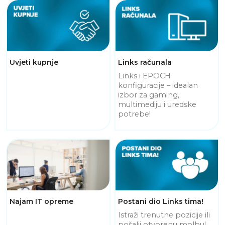
Uvjeti kupnje
Links računala
Links i EPOCH
konfiguracije – idealan
izbor za gaming,
multimediju i uredske
potrebe!
Najam IT opreme
Postani dio Links tima!
Istraži trenutne pozicije ili
pošalji otvorenu molbu!