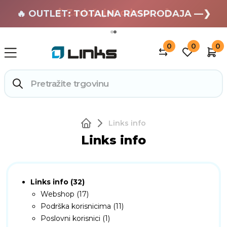
🏄 Zaslužuješ odmor —❯
🔥 OUTLET: TOTALNA RASPRODAJA —❯
0
0
0
Links info
Links info
Links info (32)
Webshop (17)
Podrška korisnicima (11)
Poslovni korisnici (1)