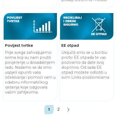
Povijest tvrtke
EE otpad
Prije svega zahvaljujemo
Uključili smo se u borbu
svima koji su nam pružili
protiv EE otpada te vas
povjerenje u dosadašnjem
pozivamo da date svoj
radu. Nadamo se da smo
doprinos. Od sada EE
uspjeli ispuniti vaša
otpad možete odložiti u
očekivanja i pomoći vam u
svim Links poslovnicama
odabiru informatičkog
rješenja koje odgovara
vašim zahtjevima.
1
2