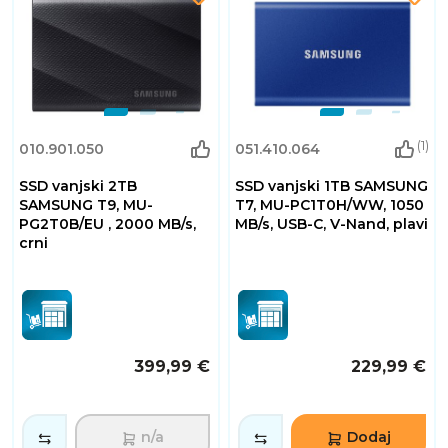
(1)
010.901.050
051.410.064
SSD vanjski 2TB
SSD vanjski 1TB SAMSUNG
SAMSUNG T9, MU-
T7, MU-PC1T0H/WW, 1050
PG2T0B/EU , 2000 MB/s,
MB/s, USB-C, V-Nand, plavi
crni
399,99 €
229,99 €
n/a
Dodaj