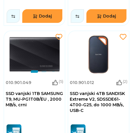
Dodaj
Dodaj
(5)
(2)
010.901.049
010.901.012
SSD vanjski 1TB SAMSUNG
SSD vanjski 4TB SANDISK
T9, MU-PG1T0B/EU , 2000
Extreme V2, SDSSDE61-
MB/s, crni
4T00-G25, do 1000 MB/s,
USB-C