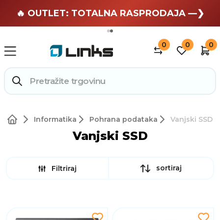
🏄 Zaslužuješ odmor —❯
🔥 OUTLET: TOTALNA RASPRODAJA —❯
0
0
0
Informatika
Pohrana podataka
Vanjski SSD
Vanjski SSD
sortiraj
Filtriraj