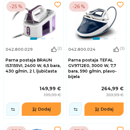
-25 %
-26 %
(2)
(3)
042.800.029
042.800.024
Parna postaja BRAUN
Parna postaja TEFAL
IS3155VI, 2400 W, 6,5 bara,
GV9712E0, 3000 W, 7,7
430 g/min, 2 l, ljubičasta
bara, 590 g/min, plavo-
bijela
149,99 €
264,99 €
199,99 €
359,99 €
Dodaj
Dodaj