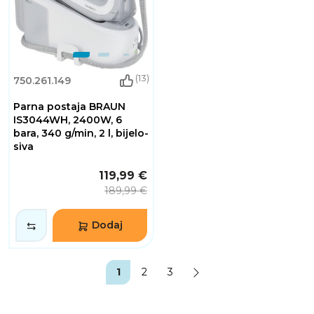
(13)
750.261.149
Parna postaja BRAUN
IS3044WH, 2400W, 6
bara, 340 g/min, 2 l, bijelo-
siva
119,99 €
189,99 €
Dodaj
1
2
3