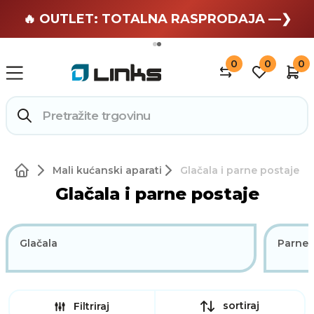
🏄 Zaslužuješ odmor —❯
🔥 OUTLET: TOTALNA RASPRODAJA —❯
0
0
0
Mali kućanski aparati
Glačala i parne postaje
Glačala i parne postaje
Glačala
Parne 
sortiraj
Filtriraj