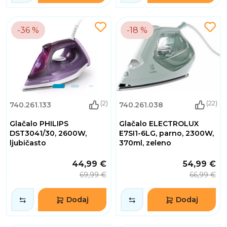
-36 %
-18 %
(2)
(22)
740.261.133
740.261.038
Glačalo PHILIPS
Glačalo ELECTROLUX
DST3041/30, 2600W,
E7SI1-6LG, parno, 2300W,
ljubičasto
370ml, zeleno
44,99 €
54,99 €
69,99 €
66,99 €
Dodaj
Dodaj