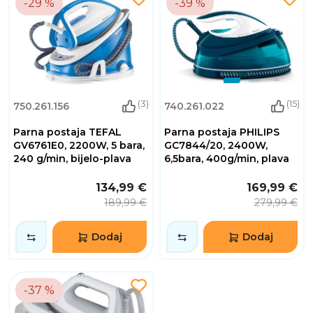
-29 %
-39 %
(3)
(15)
750.261.156
740.261.022
Parna postaja TEFAL
Parna postaja PHILIPS
GV6761E0, 2200W, 5 bara,
GC7844/20, 2400W,
240 g/min, bijelo-plava
6,5bara, 400g/min, plava
134,99 €
169,99 €
189,99 €
279,99 €
Dodaj
Dodaj
-37 %