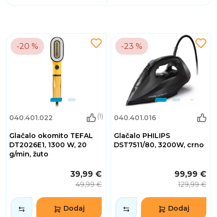
-20 %
-23 %
(1)
040.401.022
040.401.016
Glačalo okomito TEFAL
Glačalo PHILIPS
DT2026E1, 1300 W, 20
DST7511/80, 3200W, crno
g/min, žuto
39,99 €
99,99 €
49,99 €
129,99 €
Dodaj
Dodaj