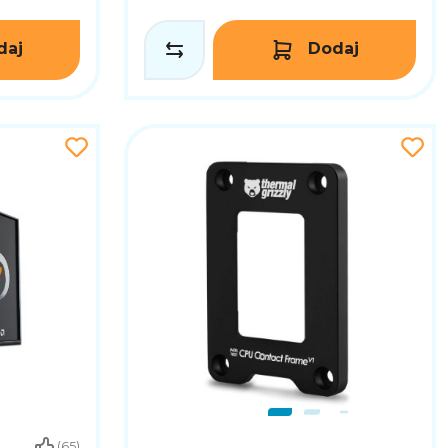
daj
Dodaj
(65)