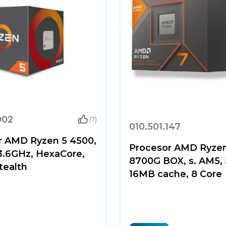
002
(7)
010.501.147
r AMD Ryzen 5 4500,
Procesor AMD Ryze
3.6GHz, HexaCore,
8700G BOX, s. AM5, 
tealth
16MB cache, 8 Core