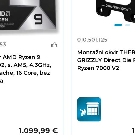
010.501.125
153
Montažni okvir TH
r AMD Ryzen 9
GRIZZLY Direct Die
, s. AM5, 4.3GHz,
Ryzen 7000 V2
che, 16 Core, bez
a
1.099,99 €