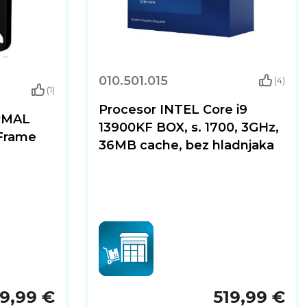
010.501.015
(4)
(1)
Procesor INTEL Core i9
ERMAL
13900KF BOX, s. 1700, 3GHz,
 Frame
36MB cache, bez hladnjaka
19,99 €
519,99 €