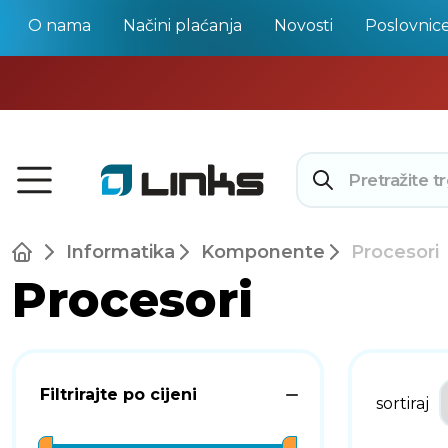
O nama
Načini plaćanja
Novosti
Poslovnic
Informatika
Komponente
Procesori
Procesori
Filtrirajte po cijeni
sortiraj