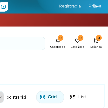
Registracija
Prijava
0
0
0
Usporedba
Lista želja
Košarica
Grid
List
po stranici