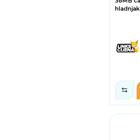
38MB ca
hladnjak