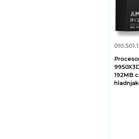
010.501.
Proceso
9950X3D2
192MB ca
hladnjak