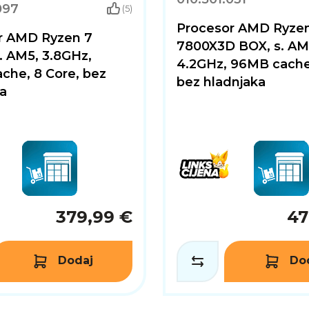
097
(5)
Procesor AMD Ryze
r AMD Ryzen 7
7800X3D BOX, s. AM
. AM5, 3.8GHz,
4.2GHz, 96MB cache,
che, 8 Core, bez
bez hladnjaka
a
379,99 €
47
Dodaj
Do