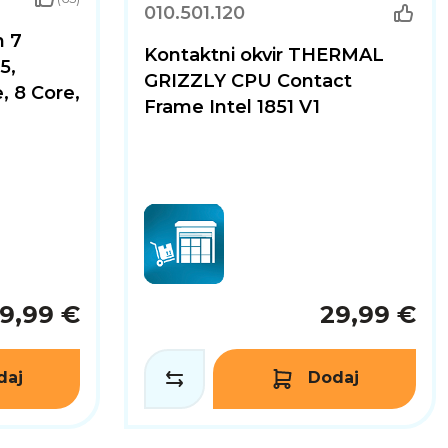
010.501.120
n 7
Kontaktni okvir THERMAL
5,
GRIZZLY CPU Contact
 8 Core,
Frame Intel 1851 V1
9,99 €
29,99 €
daj
Dodaj