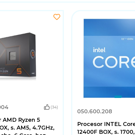
004
(34)
050.600.208
r AMD Ryzen 5
Procesor INTEL Core
OX, s. AM5, 4.7GHz,
12400F BOX, s. 1700,