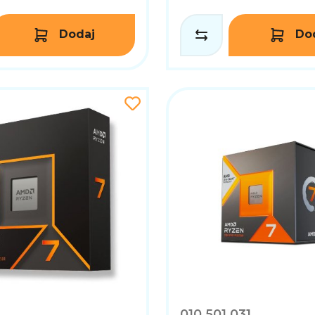
Dodaj
Do
010.501.031