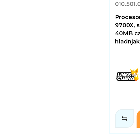
010.501.
Proceso
9700X, s
40MB ca
hladnjak