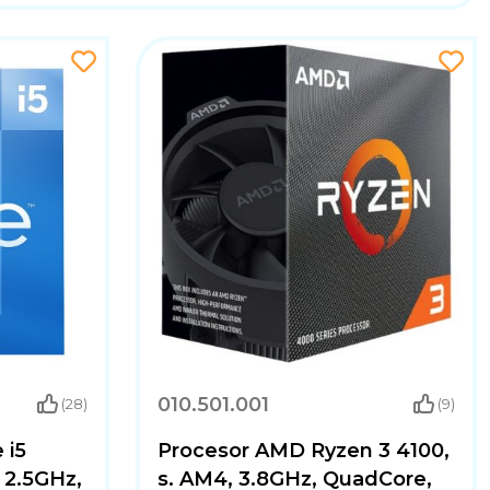
010.501.001
(28)
(9)
 i5
Procesor AMD Ryzen 3 4100,
 2.5GHz,
s. AM4, 3.8GHz, QuadCore,