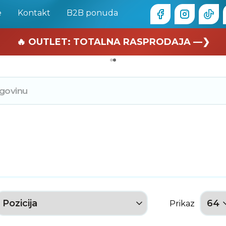
e
Kontakt
B2B ponuda
🏄 Zaslužuješ odmor —❯
🔥 OUTLET: TOTALNA RASPRODAJA —❯
Prikaz