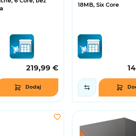
che, 6 Core, bez
18MB, Six Core
a
219,99 €
14
Dodaj
Do