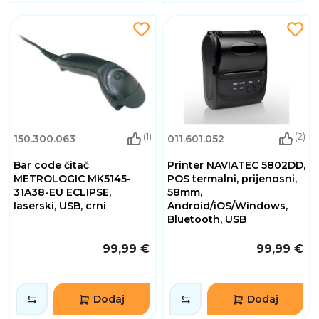
(1)
(2)
150.300.063
011.601.052
Bar code čitač
Printer NAVIATEC 5802DD,
METROLOGIC MK5145-
POS termalni, prijenosni,
31A38-EU ECLIPSE,
58mm,
laserski, USB, crni
Android/iOS/Windows,
Bluetooth, USB
99,99 €
99,99 €
Dodaj
Dodaj