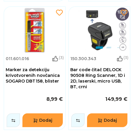
(3)
(3)
011.601.016
150.300.343
Marker za detekciju
Bar code čitač DELOCK
krivotvorenih novčanica
90508 Ring Scanner, 1D i
SOGARO DBT158, blister
2D, laserski, micro USB,
BT, crni
8,99 €
149,99 €
Dodaj
Dodaj