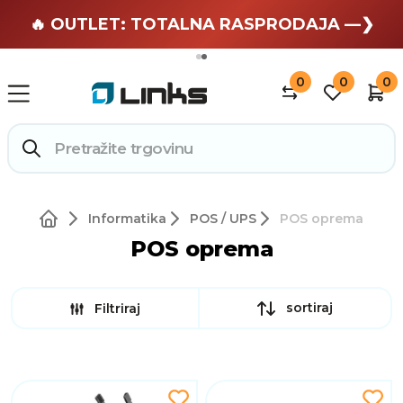
🏄 Zaslužuješ odmor —❯
🔥 OUTLET: TOTALNA RASPRODAJA —❯
0
0
0
Informatika
POS / UPS
POS oprema
POS oprema
sortiraj
Filtriraj