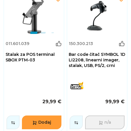
011.601.039
150.300.213
Stalak za POS terminal
Bar code čitač SYMBOL 1D
SBOX PTM-03
LI2208, linearni imager,
stalak, USB, PS/2, crni
29,99 €
99,99 €
Dodaj
n/a