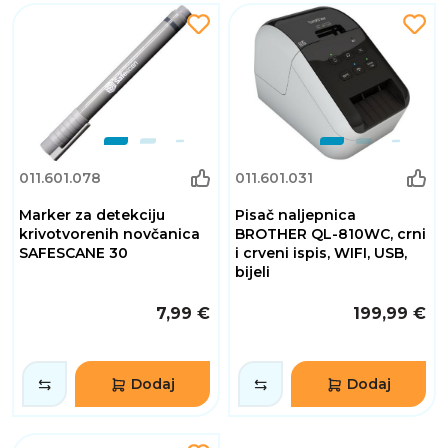
011.601.078
011.601.031
Marker za detekciju
Pisač naljepnica
krivotvorenih novčanica
BROTHER QL-810WC, crni
SAFESCANE 30
i crveni ispis, WIFI, USB,
bijeli
7,99 €
199,99 €
Dodaj
Dodaj