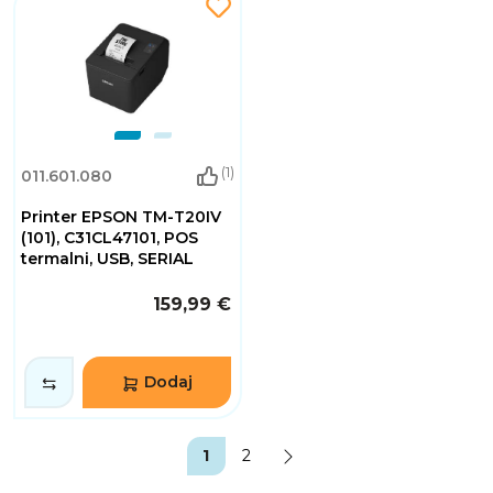
(1)
011.601.080
Printer EPSON TM-T20IV
(101), C31CL47101, POS
termalni, USB, SERIAL
159,99 €
Dodaj
1
2