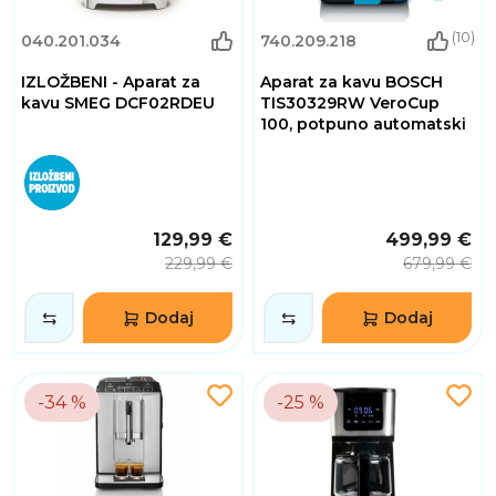
(10)
040.201.034
740.209.218
IZLOŽBENI - Aparat za
Aparat za kavu BOSCH
kavu SMEG DCF02RDEU
TIS30329RW VeroCup
100, potpuno automatski
129,99 €
499,99 €
229,99 €
679,99 €
Dodaj
Dodaj
-34 %
-25 %