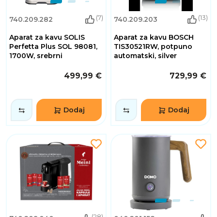
(7)
(13)
740.209.282
740.209.203
Aparat za kavu SOLIS
Aparat za kavu BOSCH
Perfetta Plus SOL 98081,
TIS30521RW, potpuno
1700W, srebrni
automatski, silver
499,99 €
729,99 €
Dodaj
Dodaj
(28)