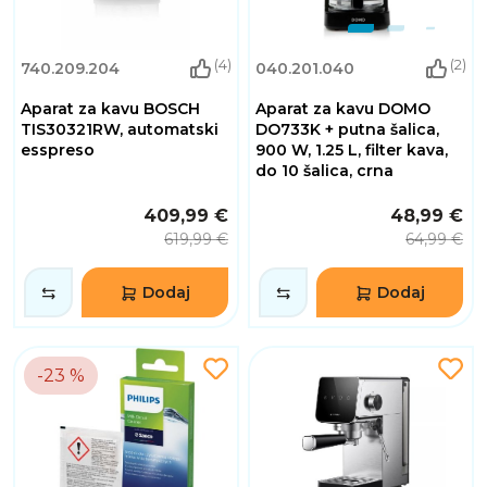
(4)
(2)
740.209.204
040.201.040
Aparat za kavu BOSCH
Aparat za kavu DOMO
TIS30321RW, automatski
DO733K + putna šalica,
esspreso
900 W, 1.25 L, filter kava,
do 10 šalica, crna
409,99 €
48,99 €
619,99 €
64,99 €
Dodaj
Dodaj
-23 %