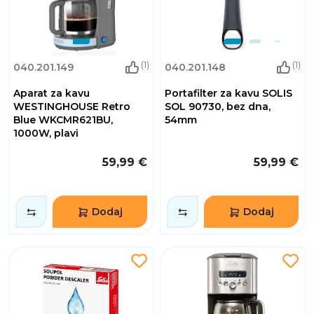
(1)
(1)
040.201.149
040.201.148
Aparat za kavu
Portafilter za kavu SOLIS
WESTINGHOUSE Retro
SOL 90730, bez dna,
Blue WKCMR621BU,
54mm
1000W, plavi
59,99 €
59,99 €
Dodaj
Dodaj