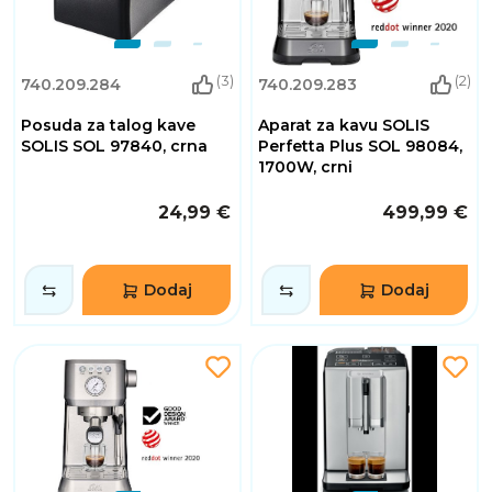
(3)
(2)
740.209.284
740.209.283
Posuda za talog kave
Aparat za kavu SOLIS
SOLIS SOL 97840, crna
Perfetta Plus SOL 98084,
1700W, crni
24,99 €
499,99 €
Dodaj
Dodaj