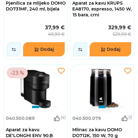
Pjenilica za mlijeko DOMO
Aparat za kavu KRUPS
DO731MF, 240 ml, bijela
EA8170, espresso, 1450 W,
15 bara, crni
37,99 €
329,99 €
49,99 €
529,99 €
Dodaj
Dodaj
-23 %
(4)
(1)
040.500.089
040.500.079
Aparat za kavu
Mlinac za kavu DOMO
DE'LONGHI ENV 90.B
DO712K, 150 W, 70 g