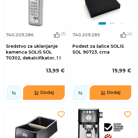
(3)
(4)
740.209.286
740.209.285
Sredstvo za uklanjanje
Podest za šalice SOLIS
kamenca SOLIS SOL
SOL 90723, crna
70302, dekalcifikator, 1 l
13,99 €
19,99 €
Dodaj
Dodaj