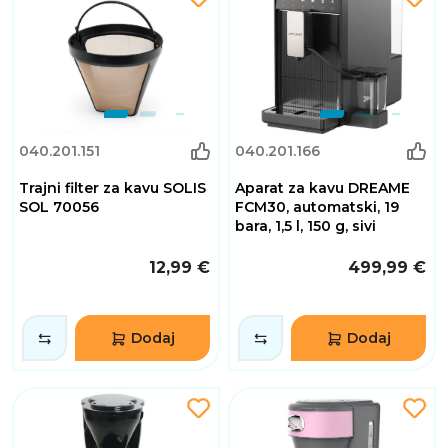
040.201.151
040.201.166
Trajni filter za kavu SOLIS
Aparat za kavu DREAME
SOL 70056
FCM30, automatski, 19
bara, 1,5 l, 150 g, sivi
12,99 €
499,99 €
Dodaj
Dodaj