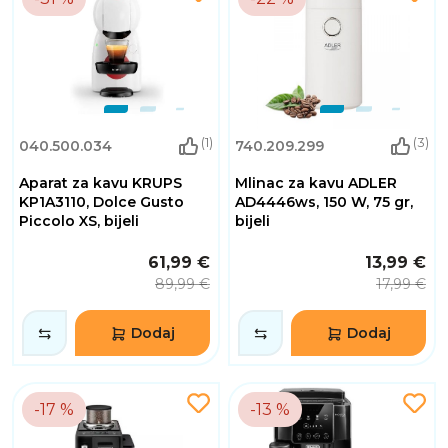
(1)
(3)
040.500.034
740.209.299
Aparat za kavu KRUPS
Mlinac za kavu ADLER
KP1A3110, Dolce Gusto
AD4446ws, 150 W, 75 gr,
Piccolo XS, bijeli
bijeli
61,99 €
13,99 €
89,99 €
17,99 €
Dodaj
Dodaj
-17 %
-13 %