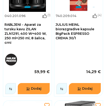
(1)
(4)
040.201.096
740.209.014
RABLJENI - Aparat za
JULIUS MEINL
tursku kavu ZILAN
biorazgradive kapsule
ZLN1291, 400 W+400 W,
BigPack ESPRESSO
250 ml+250 ml, 8 šalica,
CREMA 30/1
crni
59,99 €
14,29 €
Dodaj
Dodaj