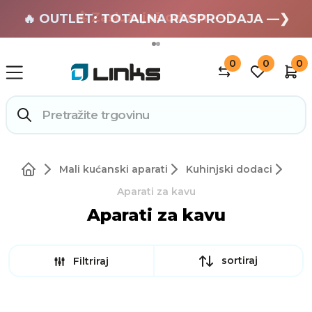
🏄 Zaslužuješ odmor —❯
🔥 OUTLET: TOTALNA RASPRODAJA —❯
0
0
0
Mali kućanski aparati
Kuhinjski dodaci
Aparati za kavu
Aparati za kavu
sortiraj
Filtriraj