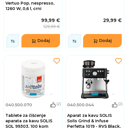
Vertuo Pop, nespresso,
1260 W, 0,6 l, crni
99,99 €
29,99 €
129,99 €
Dodaj
Dodaj
(2)
(2)
040.500.070
040.500.044
Tablete za čišćenje
Aparat za kavu SOLIS
aparata za kavu SOLIS
Solis Grind & Infuse
SOL 99303, 100 kom
Perfetta 1019 - RVS Black,