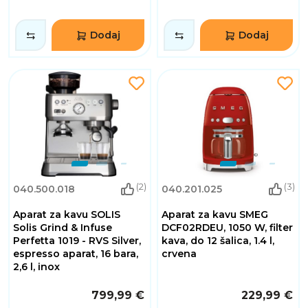
Dodaj
Dodaj
(2)
(3)
040.500.018
040.201.025
Aparat za kavu SOLIS
Aparat za kavu SMEG
Solis Grind & Infuse
DCF02RDEU, 1050 W, filter
Perfetta 1019 - RVS Silver,
kava, do 12 šalica, 1.4 l,
espresso aparat, 16 bara,
crvena
2,6 l, inox
799,99 €
229,99 €