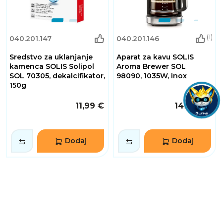
(1)
040.201.147
040.201.146
Sredstvo za uklanjanje
Aparat za kavu SOLIS
kamenca SOLIS Solipol
Aroma Brewer SOL
SOL 70305, dekalcifikator,
98090, 1035W, inox
150g
11,99 €
149,99 €
Dodaj
Dodaj