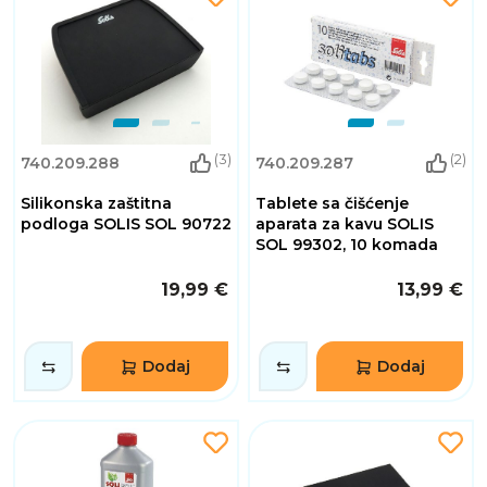
(3)
(2)
740.209.288
740.209.287
Silikonska zaštitna
Tablete sa čišćenje
podloga SOLIS SOL 90722
aparata za kavu SOLIS
SOL 99302, 10 komada
19,99 €
13,99 €
Dodaj
Dodaj