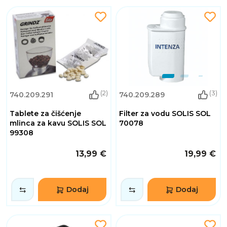
(2)
(3)
740.209.291
740.209.289
Tablete za čišćenje
Filter za vodu SOLIS SOL
mlinca za kavu SOLIS SOL
70078
99308
13,99 €
19,99 €
Dodaj
Dodaj