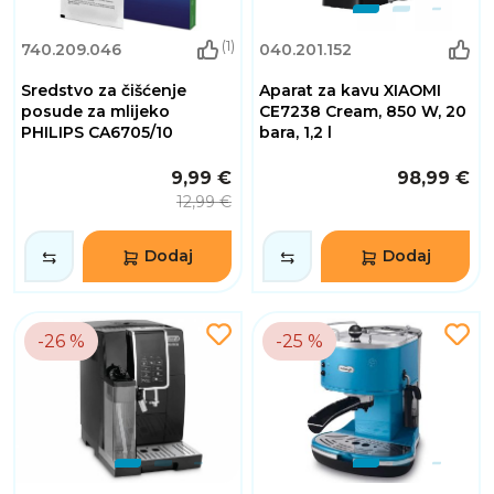
(1)
740.209.046
040.201.152
Sredstvo za čišćenje
Aparat za kavu XIAOMI
posude za mlijeko
CE7238 Cream, 850 W, 20
PHILIPS CA6705/10
bara, 1,2 l
9,99 €
98,99 €
12,99 €
Dodaj
Dodaj
-26 %
-25 %