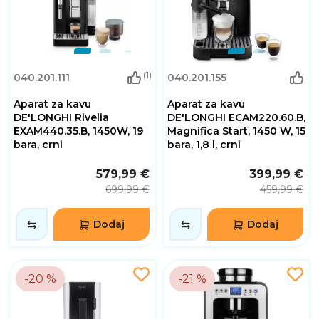
(1)
040.201.111
040.201.155
Aparat za kavu
Aparat za kavu
DE'LONGHI Rivelia
DE'LONGHI ECAM220.60.B,
EXAM440.35.B, 1450W, 19
Magnifica Start, 1450 W, 15
bara, crni
bara, 1,8 l, crni
579,99 €
399,99 €
699,99 €
459,99 €
Dodaj
Dodaj
-20 %
-21 %