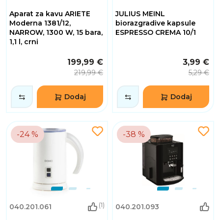
Aparat za kavu ARIETE
JULIUS MEINL
Moderna 1381/12,
biorazgradive kapsule
NARROW, 1300 W, 15 bara,
ESPRESSO CREMA 10/1
1,1 l, crni
199,99 €
3,99 €
219,99 €
5,29 €
Dodaj
Dodaj
-24 %
-38 %
(1)
040.201.061
040.201.093