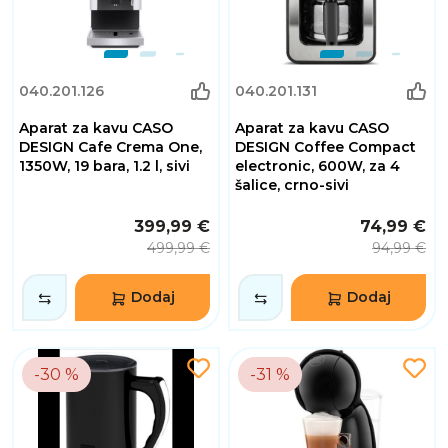
040.201.126
040.201.131
Aparat za kavu CASO
Aparat za kavu CASO
DESIGN Cafe Crema One,
DESIGN Coffee Compact
1350W, 19 bara, 1.2 l, sivi
electronic, 600W, za 4
šalice, crno-sivi
399,99 €
74,99 €
499,99 €
94,99 €
Dodaj
Dodaj
-30 %
-31 %