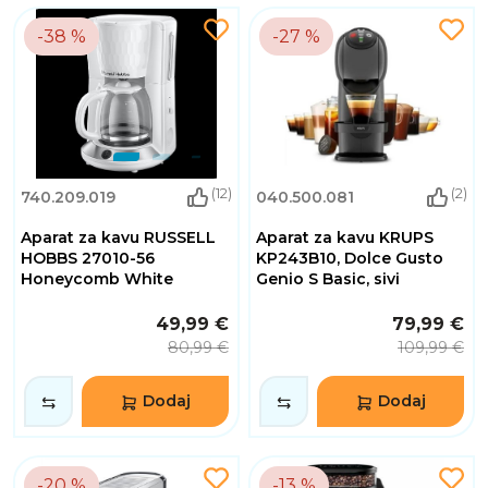
-38 %
-27 %
(12)
(2)
740.209.019
040.500.081
Aparat za kavu RUSSELL
Aparat za kavu KRUPS
HOBBS 27010-56
KP243B10, Dolce Gusto
Honeycomb White
Genio S Basic, sivi
49,99 €
79,99 €
80,99 €
109,99 €
Dodaj
Dodaj
-20 %
-13 %