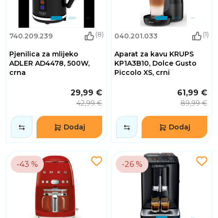
(8)
(1)
740.209.239
040.201.033
Pjenilica za mlijeko
Aparat za kavu KRUPS
ADLER AD4478, 500W,
KP1A3B10, Dolce Gusto
crna
Piccolo XS, crni
29,99 €
61,99 €
42,99 €
89,99 €
Dodaj
Dodaj
-43 %
-26 %