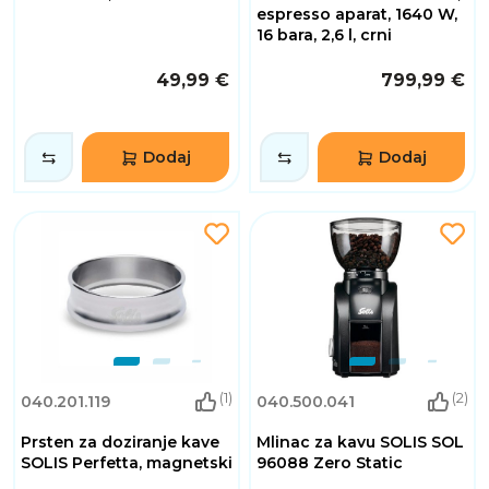
espresso aparat, 1640 W,
16 bara, 2,6 l, crni
49,99 €
799,99 €
Dodaj
Dodaj
(1)
(2)
040.201.119
040.500.041
Prsten za doziranje kave
Mlinac za kavu SOLIS SOL
SOLIS Perfetta, magnetski
96088 Zero Static