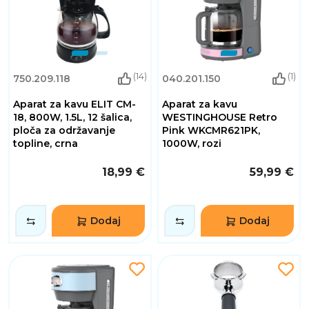
(14)
(1)
750.209.118
040.201.150
Aparat za kavu ELIT CM-
Aparat za kavu
18, 800W, 1.5L, 12 šalica,
WESTINGHOUSE Retro
ploča za održavanje
Pink WKCMR621PK,
topline, crna
1000W, rozi
18,99 €
59,99 €
Dodaj
Dodaj