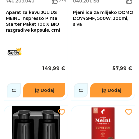
740.209.040
040.201.158
Aparat za kavu JULIUS
Pjenilica za mlijeko DOMO
MEINL Inspresso Pinta
DO745MF, 500W, 300ml,
Starter Paket 100% BIO
siva
razgradive kapsule, crni
149,99 €
57,99 €
Dodaj
Dodaj