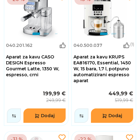
(1)
040.201.162
040.500.037
Aparat za kavu CASO
Aparat za kavu KRUPS
DESIGN Espresso
EA816170, Essential, 1450
Gourmet Latte, 1350 W,
W, 15 bara, 1,7 l, potpuno
espresso, crni
automatizirani espresso
aparat
199,99 €
449,99 €
249,99 €
519,99 €
Dodaj
Dodaj
-31 %
-22 %