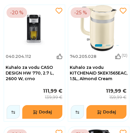
-20 %
-25 %
(12)
040.204.112
740.205.028
Kuhalo za vodu CASO
Kuhalo za vodu
DESIGN HW 770, 2.7 L,
KITCHENAID 5KEK1565EAC,
2600 W, crno
1.5L, Almond Cream
111,99 €
119,99 €
139,99 €
159,99 €
Dodaj
Dodaj