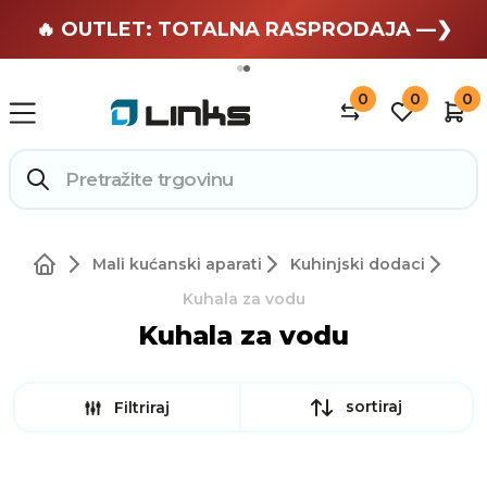
🏄 Zaslužuješ odmor —❯
🔥 OUTLET: TOTALNA RASPRODAJA —❯
0
0
0
Mali kućanski aparati
Kuhinjski dodaci
Kuhala za vodu
Kuhala za vodu
sortiraj
Filtriraj