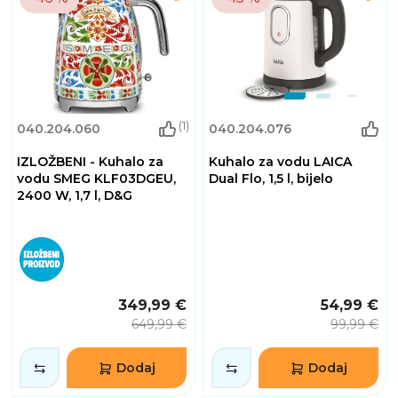
(1)
040.204.060
040.204.076
IZLOŽBENI - Kuhalo za
Kuhalo za vodu LAICA
vodu SMEG KLF03DGEU,
Dual Flo, 1,5 l, bijelo
2400 W, 1,7 l, D&G
349,99 €
54,99 €
649,99 €
99,99 €
Dodaj
Dodaj