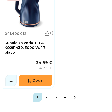
(1)
041.400.012
Kuhalo za vodu TEFAL
KO251430, 3000 W, 1,7 l,
plavo
34,99 €
45,99 €
Dodaj
1
2
3
4