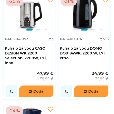
-20 %
-31 %
(2)
040.204.093
041.400.014
Kuhalo za vodu CASO
Kuhalo za vodu DOMO
DESIGN WK 2200
DO9194WK, 2200 W, 1,7 l,
Selection, 2200W, 1.7 l,
crno
inox
47,99 €
24,99 €
59,99 €
35,99 €
Dodaj
Dodaj
-24 %