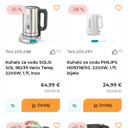
-35 %
-38 %
(4)
(2)
740.205.298
740.205.297
Kuhalo za vodu SOLIS
Kuhalo za vodu PHILIPS
SOL 96239 Vario Temp,
HD9318/00, 2200W, 1,7l,
2200W, 1,7l, inox
bijelo
64,99 €
24,99 €
99,99 €
39,99 €
Dodaj
Dodaj
-46 %
-45 %