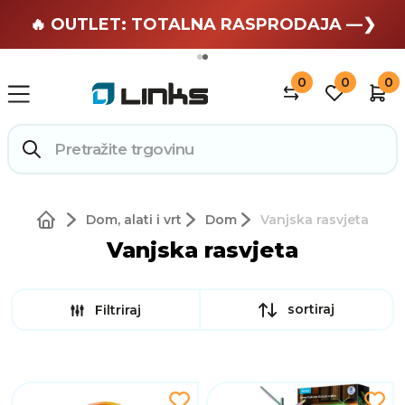
🏄 Zaslužuješ odmor —❯
🔥 OUTLET: TOTALNA RASPRODAJA —❯
0
0
0
Dom, alati i vrt
Dom
Vanjska rasvjeta
Vanjska rasvjeta
sortiraj
Filtriraj