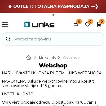
🏄 Zaslužuješ odmor —❯
🔥 OUTLET: TOTALNA RASPRODAJA —❯
0
0
0
Links info
Webshop
Webshop
NARUČIVANJE I KUPNJA PUTEM LINKS WEBSHOPA
NAPOMENA: Usluge web-trgovine mogu koristiti
samo osobe starije od 18 godina.
UVJETI KUPNJE
Ovi uvjeti prodaje određuju postupak naručivanja,