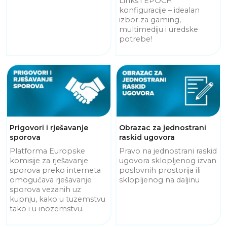
Links i EPOCH
konfiguracije – idealan
izbor za gaming,
multimediju i uredske
potrebe!
Prigovori i rješavanje
Obrazac za jednostrani
sporova
raskid ugovora
Platforma Europske
Pravo na jednostrani raskid
komisije za rješavanje
ugovora sklopljenog izvan
sporova preko interneta
poslovnih prostorija ili
omogućava rješavanje
sklopljenog na daljinu
sporova vezanih uz
kupnju, kako u tuzemstvu
tako i u inozemstvu.