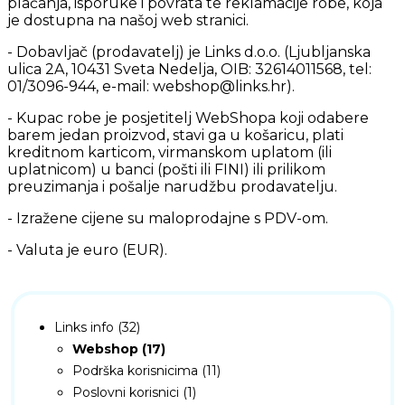
plaćanja, isporuke i povrata te reklamacije robe, koja
je dostupna na našoj web stranici.
- Dobavljač (prodavatelj) je Links d.o.o. (Ljubljanska
ulica 2A, 10431 Sveta Nedelja, OIB: 32614011568, tel:
01/3096-944, e-mail: webshop@links.hr).
- Kupac robe je posjetitelj WebShopa koji odabere
barem jedan proizvod, stavi ga u košaricu, plati
kreditnom karticom, virmanskom uplatom (ili
uplatnicom) u banci (pošti ili FINI) ili prilikom
preuzimanja i pošalje narudžbu prodavatelju.
- Izražene cijene su maloprodajne s PDV-om.
- Valuta je euro (EUR).
Links info (32)
Webshop (17)
Podrška korisnicima (11)
Poslovni korisnici (1)