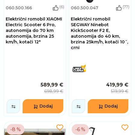
(6)
(77)
060.500.166
060.500.047
Električni romobil XIAOMI
Električni romobil
Electric Scooter 6 Pro,
SEGWAY Ninebot
autonomija do 70 km
KickScooter F2 E,
autonomija, brzina 25
autonomija do 40 km,
km/h, kotači 12"
brzina 25km/h, kotači 10˝,
crni
589,99 €
419,99 €
698,99 €
519,99 €
Dodaj
Dodaj
-8 %
-6 %