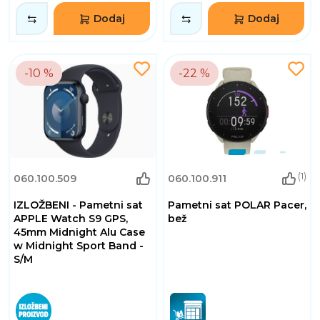
Dodaj
Dodaj
-10 %
-22 %
(1)
060.100.509
060.100.911
IZLOŽBENI - Pametni sat
Pametni sat POLAR Pacer,
APPLE Watch S9 GPS,
bež
45mm Midnight Alu Case
w Midnight Sport Band -
S/M