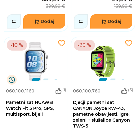
399,99 €
139,99 €
Dodaj
Dodaj
-10 %
-29 %
9
(1)
(3)
060.100.1160
060.100.760
Dana
13
Pametni sat HUAWEI
Dječji pametni sat
Sati
2
Watch Fit 5 Pro, GPS,
CANYON Joyce KW-43,
Minuta
multisport, bijeli
pametne obavijesti, igre,
7
zeleni + slušalice Canyon
Sekundi
TWS-5