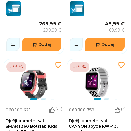
269,99 €
49,99 €
299,99 €
69,99 €
Dodaj
Dodaj
-23 %
-29 %
(23)
(2)
060.100.621
060.100.759
Dječji pametni sat
Dječji pametni sat
SMART360 Botslab Kids
CANYON Joyce KW-43,