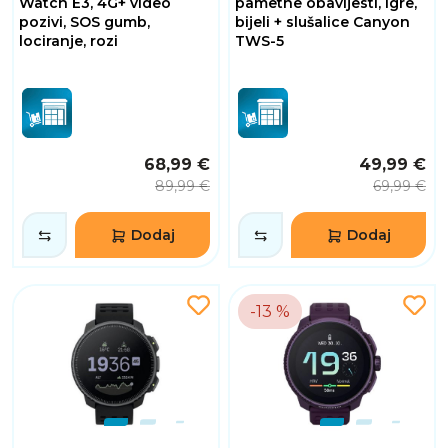
Watch E3, 4G+ video
pametne obavijesti, igre,
pozivi, SOS gumb,
bijeli + slušalice Canyon
lociranje, rozi
TWS-5
68,99 €
49,99 €
89,99 €
69,99 €
Dodaj
Dodaj
-13 %