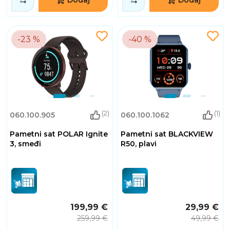
-23 %
-40 %
(2)
(1)
060.100.905
060.100.1062
Pametni sat POLAR Ignite
Pametni sat BLACKVIEW
3, smeđi
R50, plavi
199,99 €
29,99 €
259,99 €
49,99 €