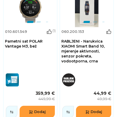
(1)
010.601.549
060.200.153
Pametni sat POLAR
RABLJENI - Narukvica
Vantage M3, bež
XIAOMI Smart Band 10,
mjerenje aktivnosti,
senzor pokreta,
vodootporna, crna
359,99 €
44,99 €
449,99 €
49,99 €
Dodaj
Dodaj