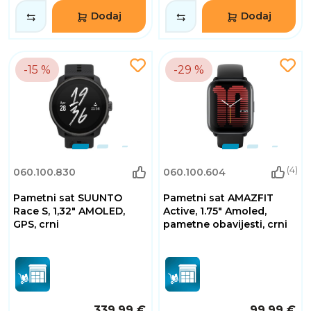
Dodaj
Dodaj
-15 %
-29 %
(4)
060.100.830
060.100.604
Pametni sat SUUNTO
Pametni sat AMAZFIT
Race S, 1,32" AMOLED,
Active, 1.75" Amoled,
GPS, crni
pametne obavijesti, crni
339,99 €
99,99 €