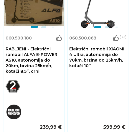
(32)
060.500.180
060.500.068
RABLJENI - Električni
Električni romobil XIAOMI
romobil ALFA E-POWER
4 Ultra, autonomija do
AS10, autonomija do
70km, brzina do 25km/h,
20km, brzina 25km/h,
kotači 10˝
kotači 8,5˝, crni
239,99 €
599,99 €