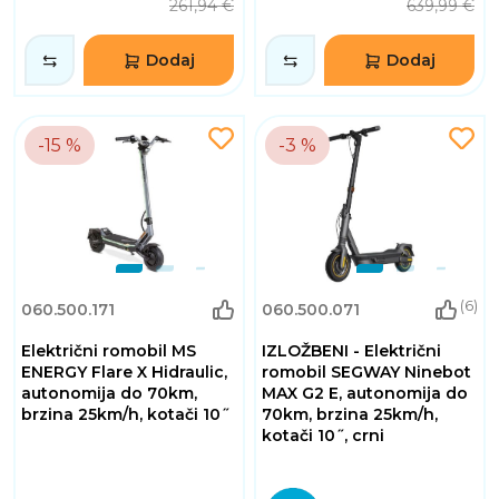
261,94 €
639,99 €
Dodaj
Dodaj
-15 %
-3 %
(6)
060.500.171
060.500.071
Električni romobil MS
IZLOŽBENI - Električni
ENERGY Flare X Hidraulic,
romobil SEGWAY Ninebot
autonomija do 70km,
MAX G2 E, autonomija do
brzina 25km/h, kotači 10˝
70km, brzina 25km/h,
kotači 10˝, crni