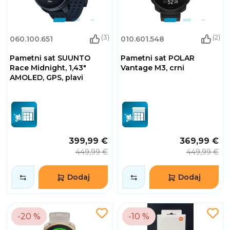
(3)
(2)
060.100.651
010.601.548
Pametni sat SUUNTO
Pametni sat POLAR
Race Midnight, 1,43"
Vantage M3, crni
AMOLED, GPS, plavi
399,99 €
369,99 €
449,99 €
449,99 €
Dodaj
Dodaj
-20 %
-10 %