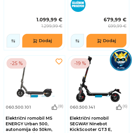
1.099,99 €
679,99 €
1.299,99 €
699,99 €
Dodaj
Dodaj
-25 %
-19 %
(8)
(6)
060.500.101
060.500.141
Električni romobil MS
Električni romobil
ENERGY Urban 500,
SEGWAY Ninebot
autonomija do 50km,
KickScooter GT3 E,