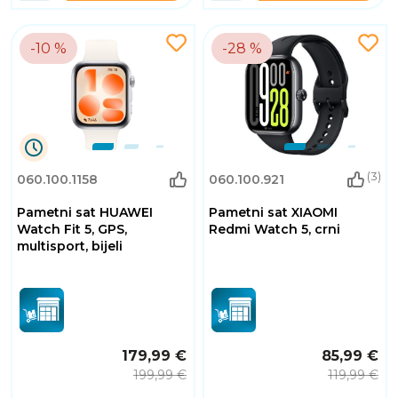
-10 %
-28 %
9
(3)
060.100.1158
060.100.921
Dana
13
Pametni sat HUAWEI
Pametni sat XIAOMI
Sati
2
Watch Fit 5, GPS,
Redmi Watch 5, crni
Minuta
multisport, bijeli
7
Sekundi
179,99 €
85,99 €
199,99 €
119,99 €