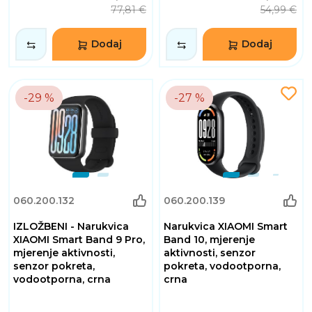
77,81 €
54,99 €
Dodaj
Dodaj
-29 %
-27 %
060.200.132
060.200.139
IZLOŽBENI - Narukvica
Narukvica XIAOMI Smart
XIAOMI Smart Band 9 Pro,
Band 10, mjerenje
mjerenje aktivnosti,
aktivnosti, senzor
senzor pokreta,
pokreta, vodootporna,
vodootporna, crna
crna