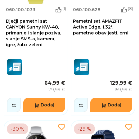
(1)
(8)
060.100.1033
060.100.628
Dječji pametni sat
Pametni sat AMAZFIT
CANYON Sunny KW-48,
Active Edge, 1.32",
primanje i slanje poziva,
pametne obavijesti, crni
slanje SMS-a, kamera,
igre, žuto-zeleni
64,99 €
129,99 €
79,99 €
159,99 €
Dodaj
Dodaj
-30 %
-29 %