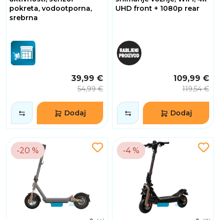
pokreta, vodootporna,
UHD front + 1080p rear
srebrna
39,99 €
109,99 €
54,99 €
119,54 €
Dodaj
Dodaj
-20 %
-4 %