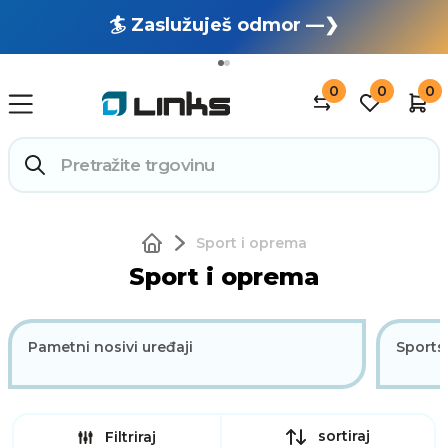
🏄 Zaslužuješ odmor —❯
🔥 OUTLET: TOTALNA RASPRODAJA —❯
0
0
0
Sport i oprema
Sport i oprema
Pametni nosivi uređaji
Sports
sortiraj
Filtriraj