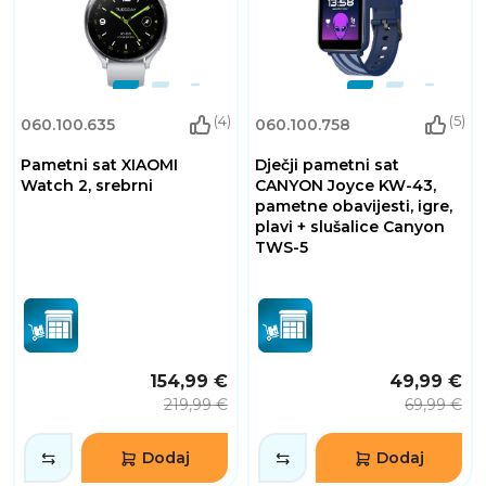
(4)
(5)
060.100.635
060.100.758
Pametni sat XIAOMI
Dječji pametni sat
Watch 2, srebrni
CANYON Joyce KW-43,
pametne obavijesti, igre,
plavi + slušalice Canyon
TWS-5
154,99 €
49,99 €
219,99 €
69,99 €
Dodaj
Dodaj