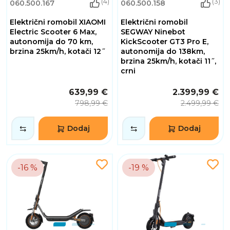
(4)
(3)
060.500.167
060.500.158
Električni romobil XIAOMI
Električni romobil
Electric Scooter 6 Max,
SEGWAY Ninebot
autonomija do 70 km,
KickScooter GT3 Pro E,
brzina 25km/h, kotači 12˝
autonomija do 138km,
brzina 25km/h, kotači 11˝,
crni
639,99 €
2.399,99 €
798,99 €
2.499,99 €
Dodaj
Dodaj
-16 %
-19 %