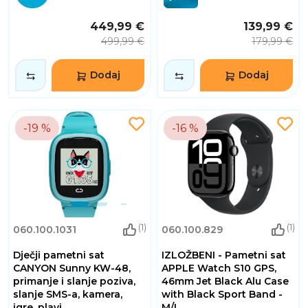
449,99 €
139,99 €
499,99 €
179,99 €
Dodaj
Dodaj
-19 %
-16 %
(1)
(1)
060.100.1031
060.100.829
Dječji pametni sat
IZLOŽBENI - Pametni sat
CANYON Sunny KW-48,
APPLE Watch S10 GPS,
primanje i slanje poziva,
46mm Jet Black Alu Case
slanje SMS-a, kamera,
with Black Sport Band -
igre, plavi
M/L