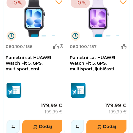
-10 %
-10 %
9
9
(1)
060.100.1156
060.100.1157
Dana
Dana
13
13
Pametni sat HUAWEI
Pametni sat HUAWEI
Sati
Sati
2
2
Watch Fit 5, GPS,
Watch Fit 5, GPS,
Minuta
Minuta
multisport, crni
multisport, ljubičasti
7
7
Sekundi
Sekundi
179,99 €
179,99 €
199,99 €
199,99 €
Dodaj
Dodaj