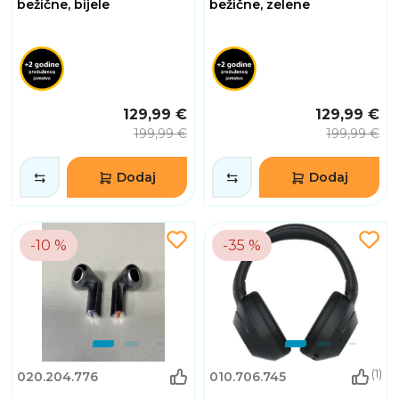
bežične, bijele
bežične, zelene
129,99 €
129,99 €
199,99 €
199,99 €
Dodaj
Dodaj
-10 %
-35 %
(1)
020.204.776
010.706.745