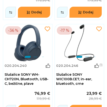
179,99 €
179,99 €
Dodaj
Dodaj
-36 %
-17 %
(1)
020.204.240
020.204.246
Slušalice SONY WH-
Slušalice SONY
CH720N, Bluetooth, USB-
WIC100B.CE7, in-ear,
C, bežične, plave
bluetooth, crne
76,99 €
23,99 €
119,99 €
28,99 €