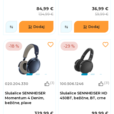
84,99 €
36,99 €
134,99 €
59,99 €
Dodaj
Dodaj
-18 %
-29 %
(3)
(31)
020.204.330
100.506.1246
Slušalice SENNHEISER
Slušalice SENNHEISER HD
Momentum 4 Denim,
450BT, bežične, BT, crne
bežične, plave
329,99 €
99,99 €