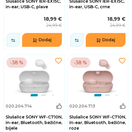
Slušalice SONY IER-EX15C,
Slušalice SONY IER-EX15C,
in-ear, USB-C, plave
in-ear, USB-C, crne
18,99 €
18,99 €
24,99 €
24,99 €
Dodaj
Dodaj
-38 %
-38 %
020.204.714
020.204.713
Slušalice SONY WF-C710N,
Slušalice SONY WF-C710N,
in-ear, Bluetooth, bežične,
in-ear, Bluetooth, bežične,
bijele
roze