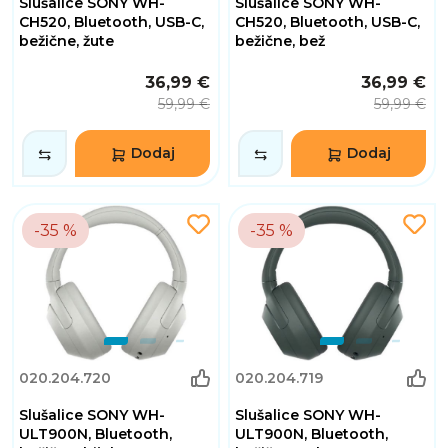
Slušalice SONY WH-
Slušalice SONY WH-
CH520, Bluetooth, USB-C,
CH520, Bluetooth, USB-C,
bežične, žute
bežične, bež
36,99 €
36,99 €
59,99 €
59,99 €
Dodaj
Dodaj
-35 %
-35 %
020.204.720
020.204.719
Slušalice SONY WH-
Slušalice SONY WH-
ULT900N, Bluetooth,
ULT900N, Bluetooth,