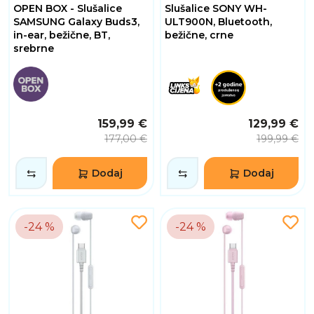
OPEN BOX - Slušalice
Slušalice SONY WH-
SAMSUNG Galaxy Buds3,
ULT900N, Bluetooth,
in-ear, bežične, BT,
bežične, crne
srebrne
159,99 €
129,99 €
177,00 €
199,99 €
Dodaj
Dodaj
-24 %
-24 %