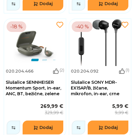
Dodaj
Dodaj
-18 %
-40 %
(2)
(1)
020.204.466
020.204.092
Slušalice SENNHEISER
Slušalice SONY MDR-
Momentum Sport, in-ear,
EX15AP/B, žičane,
ANC, BT, bežične, zelene
mikrofon, in-ear, crne
269,99 €
5,99 €
329,99 €
9,99 €
Dodaj
Dodaj