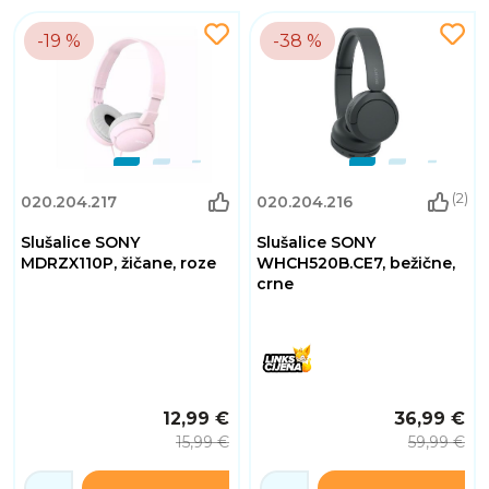
-19 %
-38 %
(2)
020.204.217
020.204.216
Slušalice SONY
Slušalice SONY
MDRZX110P, žičane, roze
WHCH520B.CE7, bežične,
crne
12,99 €
36,99 €
15,99 €
59,99 €