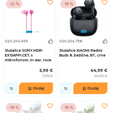
-25 %
-18 %
020.204.059
020.204.758
Slušalice SONY MDR-
Slušalice XIAOMI Redmi
EX15APPI.CE7, s
Buds 8, bežične, BT, crne
mikrofonom, in-ear, roze
5,99 €
44,99 €
7,99 €
54,99 €
Dodaj
Dodaj
-18 %
-18 %