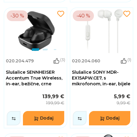
-30 %
-40 %
(3)
(1)
020.204.479
020.204.060
Slušalice SENNHEISER
Slušalice SONY MDR-
Accentum True Wireless,
EX15APW.CE7, s
in-ear, bežične, crne
mikrofonom, in-ear, bijele
139,99 €
5,99 €
199,99 €
9,99 €
Dodaj
Dodaj