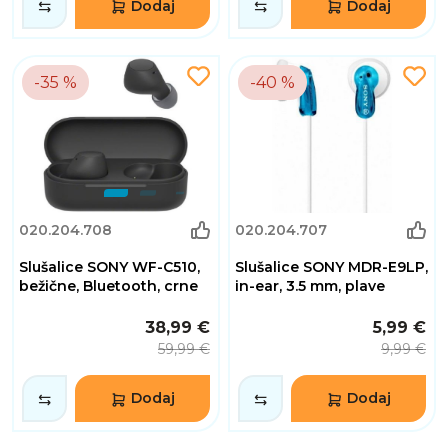
Dodaj
Dodaj
-35 %
-40 %
020.204.708
020.204.707
Slušalice SONY WF-C510,
Slušalice SONY MDR-E9LP,
bežične, Bluetooth, crne
in-ear, 3.5 mm, plave
38,99 €
5,99 €
59,99 €
9,99 €
Dodaj
Dodaj