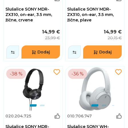
Slušalice SONY MDR-
Slušalice SONY MDR-
ZX310, on-ear, 3.5 mm,
ZX310, on-ear, 3.5 mm,
žične, crvene
žične, plave
14,99 €
14,99 €
23,99 €
20,15 €
Dodaj
Dodaj
-38 %
-36 %
020.204.725
010.706.747
Slušalice SONY MDR-
Slušalice SONY WH-