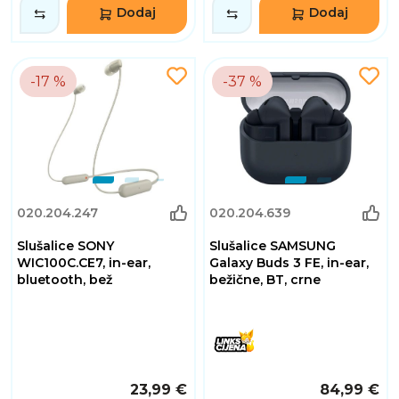
Dodaj
Dodaj
-17 %
-37 %
020.204.247
020.204.639
Slušalice SONY
Slušalice SAMSUNG
WIC100C.CE7, in-ear,
Galaxy Buds 3 FE, in-ear,
bluetooth, bež
bežične, BT, crne
23,99 €
84,99 €