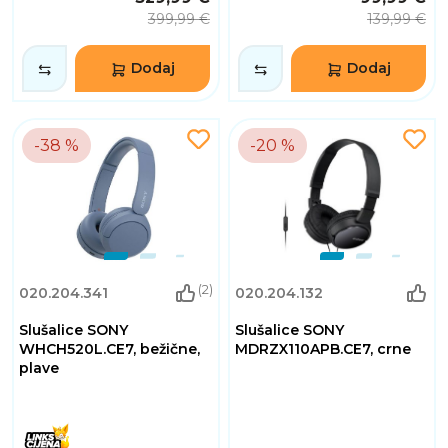
399,99 €
139,99 €
Dodaj
Dodaj
-38 %
-20 %
(2)
020.204.341
020.204.132
Slušalice SONY
Slušalice SONY
WHCH520L.CE7, bežične,
MDRZX110APB.CE7, crne
plave