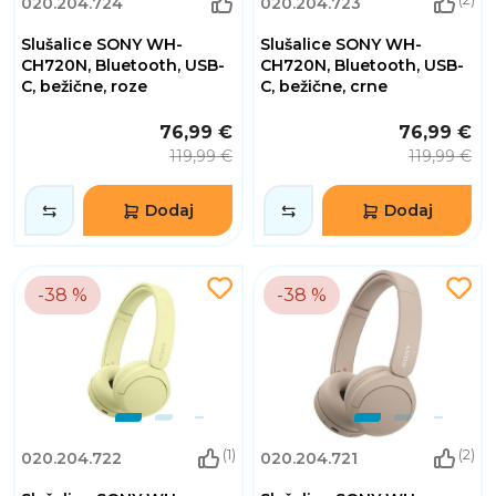
020.204.724
020.204.723
Slušalice SONY WH-
Slušalice SONY WH-
CH720N, Bluetooth, USB-
CH720N, Bluetooth, USB-
C, bežične, roze
C, bežične, crne
76,99 €
76,99 €
119,99 €
119,99 €
Dodaj
Dodaj
-38 %
-38 %
(1)
(2)
020.204.722
020.204.721