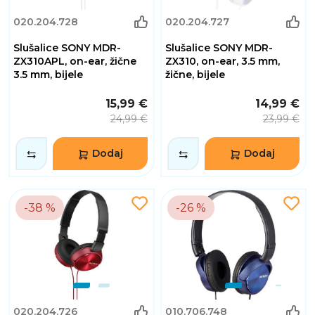
020.204.728
020.204.727
Slušalice SONY MDR-
Slušalice SONY MDR-
ZX310APL, on-ear, žične
ZX310, on-ear, 3.5 mm,
3.5 mm, bijele
žične, bijele
15,99 €
14,99 €
24,99 €
23,99 €
Dodaj
Dodaj
-38 %
-26 %
020.204.726
010.706.748