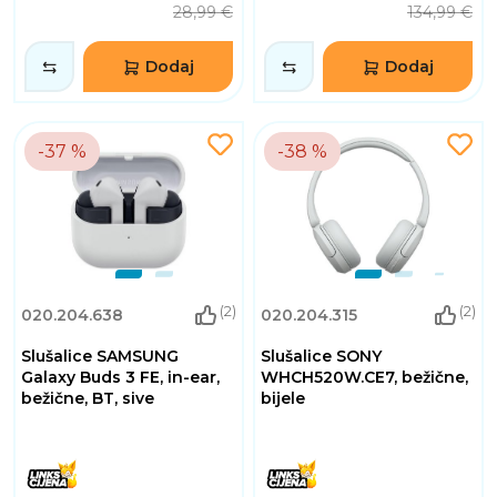
28,99 €
134,99 €
Dodaj
Dodaj
-37 %
-38 %
(2)
(2)
020.204.638
020.204.315
Slušalice SAMSUNG
Slušalice SONY
Galaxy Buds 3 FE, in-ear,
WHCH520W.CE7, bežične,
bežične, BT, sive
bijele