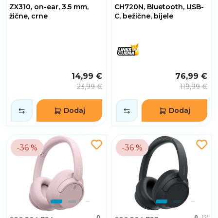
ZX310, on-ear, 3.5 mm,
CH720N, Bluetooth, USB-
žične, crne
C, bežične, bijele
14,99 €
76,99 €
23,99 €
119,99 €
Dodaj
Dodaj
-36 %
-36 %
(2)