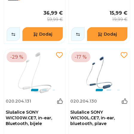
36,99 €
15,99 €
59,99 €
19,99 €
Dodaj
Dodaj
-29 %
-17 %
020.204.131
020.204.130
Slušalice SONY
Slušalice SONY
WIC100W.CE7, in-ear,
WIC100L.CE7, in-ear,
Bluetooth, bijele
bluetooth, plave