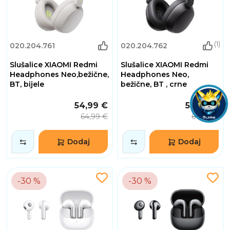
(1)
020.204.761
020.204.762
Slušalice XIAOMI Redmi
Slušalice XIAOMI Redmi
Headphones Neo,bežične,
Headphones Neo,
BT, bijele
bežične, BT , crne
54,99 €
54,99 €
64,99 €
64,99 €
Dodaj
Dodaj
-30 %
-30 %