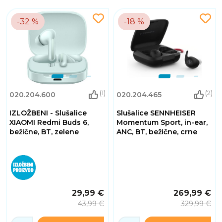
-32 %
-18 %
(1)
(2)
020.204.600
020.204.465
IZLOŽBENI - Slušalice
Slušalice SENNHEISER
XIAOMI Redmi Buds 6,
Momentum Sport, in-ear,
bežične, BT, zelene
ANC, BT, bežične, crne
29,99 €
269,99 €
43,99 €
329,99 €