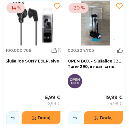
-14 %
-20 %
(1)
100.000.766
020.204.705
Slušalice SONY E9LP, sive
OPEN BOX - Slušalice JBL
Tune 290, in-ear, crne
5,99 €
19,99 €
6,99 €
24,99 €
Dodaj
Dodaj