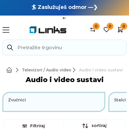
🏄 Zaslužuješ odmor —❯
🔥 OUTLET: TOTALNA RASPRODAJA —❯
0
0
0
Televizori / Audio video
Audio i video sustavi
Audio i video sustavi
Zvučnici
Stalci 
sortiraj
Filtriraj