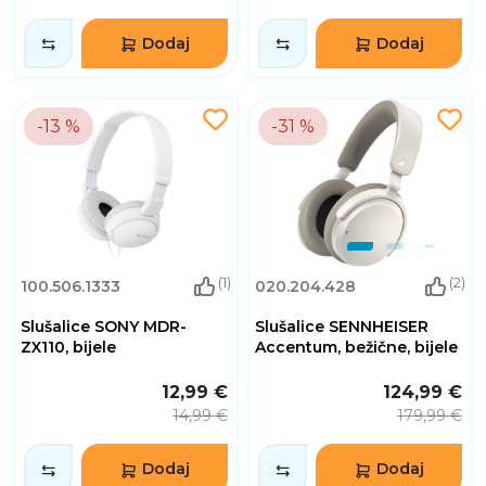
Dodaj
Dodaj
-13 %
-31 %
(1)
(2)
100.506.1333
020.204.428
Slušalice SONY MDR-
Slušalice SENNHEISER
ZX110, bijele
Accentum, bežične, bijele
12,99 €
124,99 €
14,99 €
179,99 €
Dodaj
Dodaj