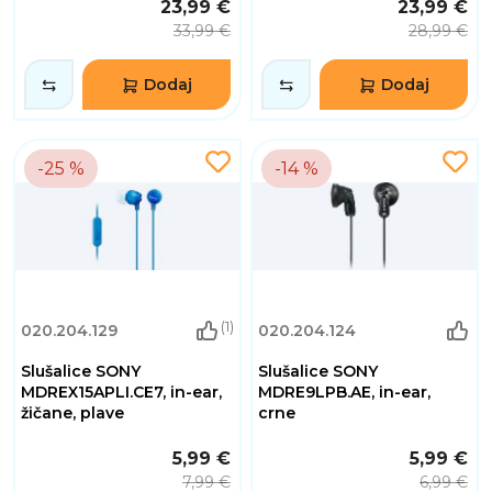
23,99 €
23,99 €
33,99 €
28,99 €
Dodaj
Dodaj
-25 %
-14 %
(1)
020.204.129
020.204.124
Slušalice SONY
Slušalice SONY
MDREX15APLI.CE7, in-ear,
MDRE9LPB.AE, in-ear,
žičane, plave
crne
5,99 €
5,99 €
7,99 €
6,99 €