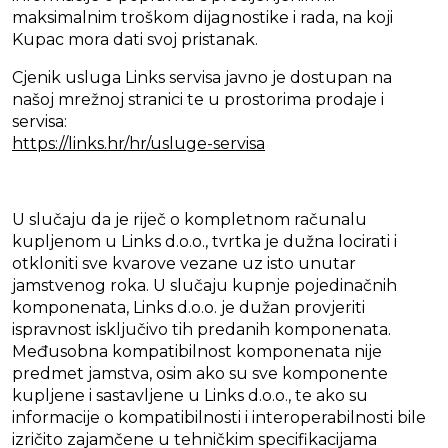
maksimalnim troškom dijagnostike i rada, na koji
Kupac mora dati svoj pristanak.
Cjenik usluga Links servisa javno je dostupan na
našoj mrežnoj stranici te u prostorima prodaje i
servisa:
https://links.hr/hr/usluge-servisa
U slučaju da je riječ o kompletnom računalu
kupljenom u Links d.o.o., tvrtka je dužna locirati i
otkloniti sve kvarove vezane uz isto unutar
jamstvenog roka. U slučaju kupnje pojedinačnih
komponenata, Links d.o.o. je dužan provjeriti
ispravnost isključivo tih predanih komponenata.
Međusobna kompatibilnost komponenata nije
predmet jamstva, osim ako su sve komponente
kupljene i sastavljene u Links d.o.o., te ako su
informacije o kompatibilnosti i interoperabilnosti bile
izričito zajamčene u tehničkim specifikacijama