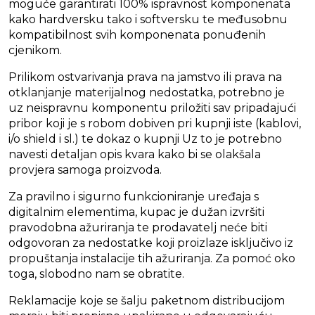
moguće garantirati 100% ispravnost komponenata
kako hardversku tako i softversku te međusobnu
kompatibilnost svih komponenata ponuđenih
cjenikom.
Prilikom ostvarivanja prava na jamstvo ili prava na
otklanjanje materijalnog nedostatka, potrebno je
uz neispravnu komponentu priložiti sav pripadajući
pribor koji je s robom dobiven pri kupnji iste (kablovi,
i/o shield i sl.) te dokaz o kupnji Uz to je potrebno
navesti detaljan opis kvara kako bi se olakšala
provjera samoga proizvoda.
Za pravilno i sigurno funkcioniranje uređaja s
digitalnim elementima, kupac je dužan izvršiti
pravodobna ažuriranja te prodavatelj neće biti
odgovoran za nedostatke koji proizlaze isključivo iz
propuštanja instalacije tih ažuriranja. Za pomoć oko
toga, slobodno nam se obratite.
Reklamacije koje se šalju paketnom distribucijom