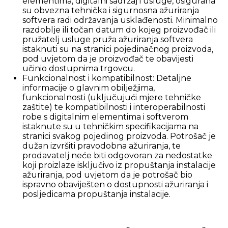
elementima, digitalni sadržaj i usluge, osigurana
su obvezna tehnička i sigurnosna ažuriranja
softvera radi održavanja usklađenosti. Minimalno
razdoblje ili točan datum do kojeg proizvođač ili
pružatelj usluge pruža ažuriranja softvera
istaknuti su na stranici pojedinačnog proizvoda,
pod uvjetom da je proizvođač te obavijesti
učinio dostupnima trgovcu.
Funkcionalnost i kompatibilnost: Detaljne
informacije o glavnim obilježjima,
funkcionalnosti (uključujući mjere tehničke
zaštite) te kompatibilnosti i interoperabilnosti
robe s digitalnim elementima i softverom
istaknute su u tehničkim specifikacijama na
stranici svakog pojedinog proizvoda. Potrošač je
dužan izvršiti pravodobna ažuriranja, te
prodavatelj neće biti odgovoran za nedostatke
koji proizlaze isključivo iz propuštanja instalacije
ažuriranja, pod uvjetom da je potrošač bio
ispravno obaviješten o dostupnosti ažuriranja i
posljedicama propuštanja instalacije.