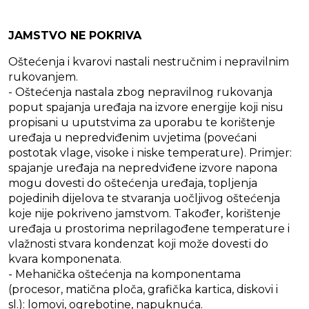
JAMSTVO NE POKRIVA
Oštećenja i kvarovi nastali nestručnim i nepravilnim
rukovanjem.
- Oštećenja nastala zbog nepravilnog rukovanja
poput spajanja uređaja na izvore energije koji nisu
propisani u uputstvima za uporabu te korištenje
uređaja u nepredviđenim uvjetima (povećani
postotak vlage, visoke i niske temperature). Primjer:
spajanje uređaja na nepredviđene izvore napona
mogu dovesti do oštećenja uređaja, topljenja
pojedinih dijelova te stvaranja uočljivog oštećenja
koje nije pokriveno jamstvom. Također, korištenje
uređaja u prostorima neprilagođene temperature i
vlažnosti stvara kondenzat koji može dovesti do
kvara komponenata.
- Mehanička oštećenja na komponentama
(procesor, matična ploča, grafička kartica, diskovi i
sl.): lomovi, ogrebotine, napuknuća.