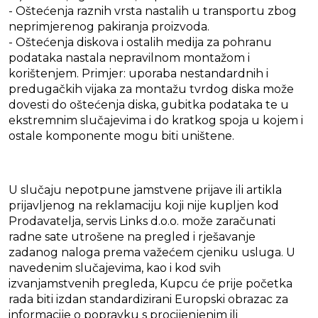
- Oštećenja raznih vrsta nastalih u transportu zbog
neprimjerenog pakiranja proizvoda.
- Oštećenja diskova i ostalih medija za pohranu
podataka nastala nepravilnom montažom i
korištenjem. Primjer: uporaba nestandardnih i
predugačkih vijaka za montažu tvrdog diska može
dovesti do oštećenja diska, gubitka podataka te u
ekstremnim slučajevima i do kratkog spoja u kojem i
ostale komponente mogu biti uništene.
U slučaju nepotpune jamstvene prijave ili artikla
prijavljenog na reklamaciju koji nije kupljen kod
Prodavatelja, servis Links d.o.o. može zaračunati
radne sate utrošene na pregled i rješavanje
zadanog naloga prema važećem cjeniku usluga. U
navedenim slučajevima, kao i kod svih
izvanjamstvenih pregleda, Kupcu će prije početka
rada biti izdan standardizirani Europski obrazac za
informacije o popravku s procijenjenim ili