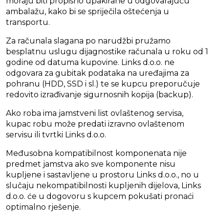
moraju biti propisno upakirane u odgovarajuću
ambalažu, kako bi se spriječila oštećenja u
transportu.
Za računala slagana po narudžbi pružamo
besplatnu uslugu dijagnostike računala u roku od 1
godine od datuma kupovine. Links d.o.o. ne
odgovara za gubitak podataka na uređajima za
pohranu (HDD, SSD i sl.) te se kupcu preporučuje
redovito izrađivanje sigurnosnih kopija (backup).
Ako roba ima jamstveni list ovlaštenog servisa,
kupac robu može predati izravno ovlaštenom
servisu ili tvrtki Links d.o.o.
Međusobna kompatibilnost komponenata nije
predmet jamstva ako sve komponente nisu
kupljene i sastavljene u prostoru Links d.o.o., no u
slučaju nekompatibilnosti kupljenih dijelova, Links
d.o.o. će u dogovoru s kupcem pokušati pronaći
optimalno rješenje.