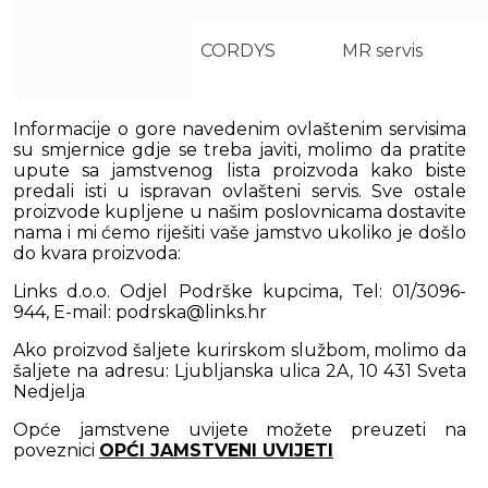
CORDYS
MR servis
Informacije o gore navedenim ovlaštenim servisima
su smjernice gdje se treba javiti, molimo da pratite
upute sa jamstvenog lista proizvoda kako biste
predali isti u ispravan ovlašteni servis. Sve ostale
proizvode kupljene u našim poslovnicama dostavite
nama i mi ćemo riješiti vaše jamstvo ukoliko je došlo
do kvara proizvoda:
Links d.o.o. Odjel Podrške kupcima, Tel: 01/3096-
944, E-mail: podrska@links.hr
Ako proizvod šaljete kurirskom službom, molimo da
šaljete na adresu: Ljubljanska ulica 2A, 10 431 Sveta
Nedjelja
Opće jamstvene uvijete možete preuzeti na
poveznici
OPĆI JAMSTVENI UVIJETI