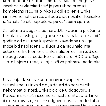
komponente unutar Links računala ne mogu se
zasebno reklamirati, već je potrebno predati
kompletno računalo. Ako su odljepljenje Links
jamstvene naljepnice, usluga dijagnostike i logistike
računala će biti naplaćena po važećem cjeniku.
Za računala slagana po narudžbi kupcima pružamo
besplatnu uslugu dijagnostike računala u roku od 1
godine od datuma kupovine. Navedena usluga
može biti naplaćena u slučaju da računalo ima
oštećene ili uklonjene Links naljepnice. Links d.o.o.
ne odgovara za podatke na računalu, HDD uređaju
ili bilo kojem uređaju koji služi za pohranu podataka.
U slučaju da su sve komponente kupljene i
sastavljane u Links d.o.o., a dolazi do određenih
nekompatibilnosti, Links d.o.o. će u dogovoru s
Kupcem pronaći rješenje za nastalu situaciju. Links
d.o.o. se obvezuje da će odgovornost za nedostatke
i jamstvo za robu kupljenu u trgovinama Links d.o.o.