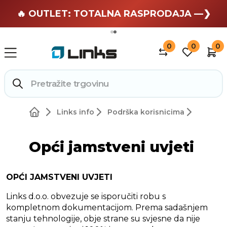
🏄 Zaslužuješ odmor —❯
🔥 OUTLET: TOTALNA RASPRODAJA —❯
0
0
0
Links info
Podrška korisnicima
Opći jamstveni uvjeti
OPĆI JAMSTVENI UVJETI
Links d.o.o. obvezuje se isporučiti robu s
kompletnom dokumentacijom. Prema sadašnjem
stanju tehnologije, obje strane su svjesne da nije