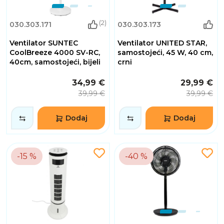
(2)
030.303.171
030.303.173
Ventilator SUNTEC
Ventilator UNITED STAR,
CoolBreeze 4000 SV-RC,
samostojeći, 45 W, 40 cm,
40cm, samostojeći, bijeli
crni
34,99 €
29,99 €
39,99 €
39,99 €
Dodaj
Dodaj
-15 %
-40 %