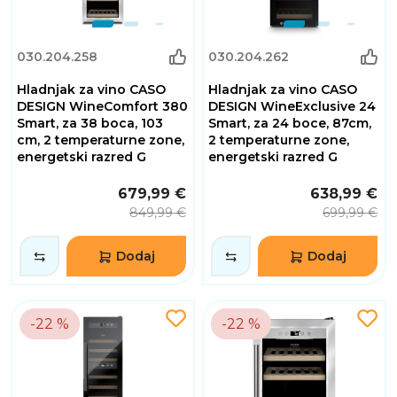
030.204.258
030.204.262
Hladnjak za vino CASO
Hladnjak za vino CASO
DESIGN WineComfort 380
DESIGN WineExclusive 24
Smart, za 38 boca, 103
Smart, za 24 boce, 87cm,
cm, 2 temperaturne zone,
2 temperaturne zone,
energetski razred G
energetski razred G
679,99 €
638,99 €
849,99 €
699,99 €
Dodaj
Dodaj
-22 %
-22 %