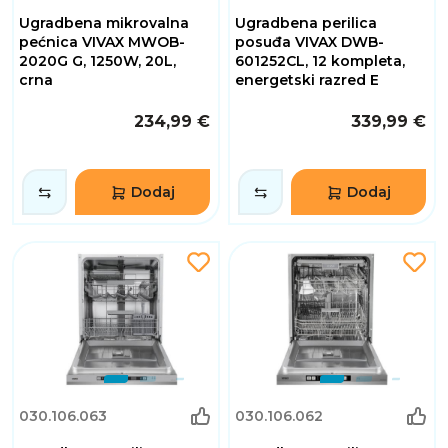
Ugradbena mikrovalna
Ugradbena perilica
pećnica VIVAX MWOB-
posuđa VIVAX DWB-
2020G G, 1250W, 20L,
601252CL, 12 kompleta,
crna
energetski razred E
234,99 €
339,99 €
Dodaj
Dodaj
030.106.063
030.106.062