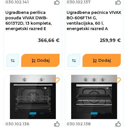
030.102.141
030.102.137
Ugradbena perilica
Ugradbena pećnica VIVAX
posuđa VIVAX DWB-
BO-606FTM G,
601372D, 13 kompleta,
ventilacijska, 60 l,
energetski razred E
energetski razred A
366,66 €
259,99 €
Dodaj
Dodaj
030.102.136
030.102.138