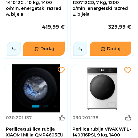
141012CI, 10 kg, 1400
120712CD, 7 kg, 1200
o/min, energetski razred
o/min, energetski razred
A, bijela
E, bijela
419,99 €
329,99 €
Dodaj
Dodaj
030.201.137
030.201.138
Perilica/sušilica rublja
Perilica rublja VIVAX WFL-
XIAOMI Mijia QMP4603EU,
140916PSI, 9 kg, 1400