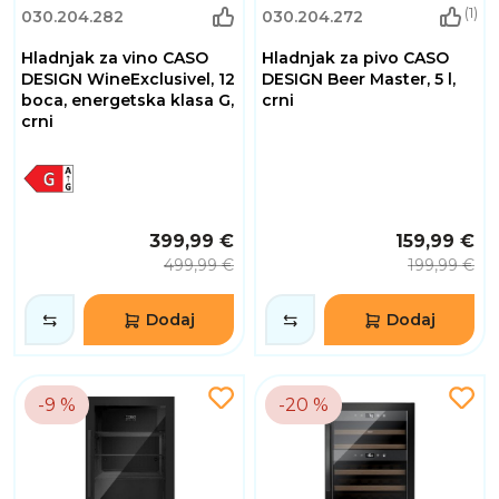
(1)
030.204.282
030.204.272
Hladnjak za vino CASO
Hladnjak za pivo CASO
DESIGN WineExclusivel, 12
DESIGN Beer Master, 5 l,
boca, energetska klasa G,
crni
crni
399,99 €
159,99 €
499,99 €
199,99 €
Dodaj
Dodaj
-9 %
-20 %