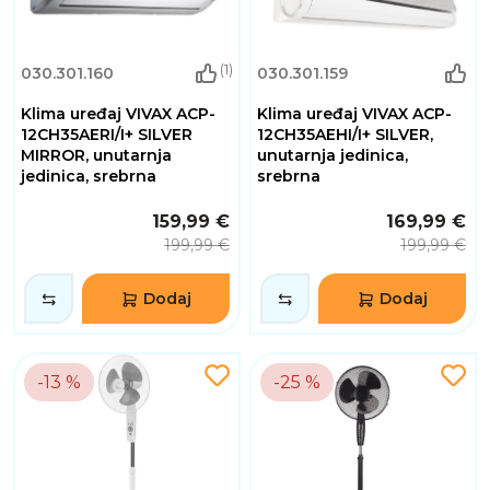
(1)
030.301.160
030.301.159
Klima uređaj VIVAX ACP-
Klima uređaj VIVAX ACP-
12CH35AERI/I+ SILVER
12CH35AEHI/I+ SILVER,
MIRROR, unutarnja
unutarnja jedinica,
jedinica, srebrna
srebrna
159,99 €
169,99 €
199,99 €
199,99 €
Dodaj
Dodaj
-13 %
-25 %