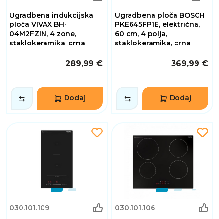
Ugradbena indukcijska
Ugradbena ploča BOSCH
ploča VIVAX BH-
PKE645FP1E, električna,
04M2FZIN, 4 zone,
60 cm, 4 polja,
staklokeramika, crna
staklokeramika, crna
289,99 €
369,99 €
Dodaj
Dodaj
030.101.109
030.101.106