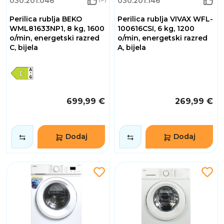
030.201.046
030.201.146
Perilica rublja BEKO
Perilica rublja VIVAX WFL-
WML81633NP1, 8 kg, 1600
100616CSI, 6 kg, 1200
o/min, energetski razred
o/min, energetski razred
C, bijela
A, bijela
699,99 €
269,99 €
Dodaj
Dodaj