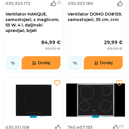
(2)
030.303.172
030.303.180
Ventilator HANQUE,
Ventilator DOMO DO8159,
samostojeći, s maglicom,
samostojeći, 35 cm, crni
55 W, 4 l, daljinski
upravljač, bijeli
84,99 €
29,99 €
99,99 €
49,99 €
Dodaj
Dodaj
(7)
030.101.108
740.407.193