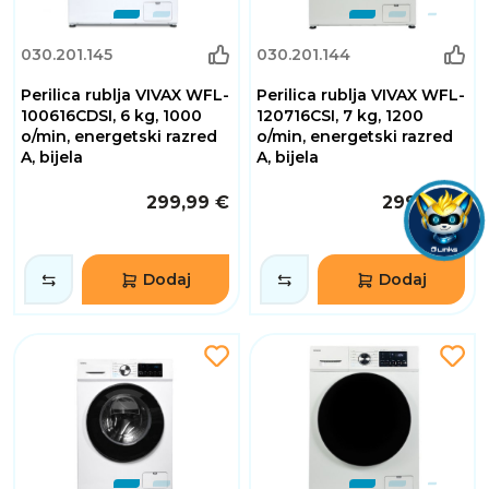
030.201.145
030.201.144
Perilica rublja VIVAX WFL-
Perilica rublja VIVAX WFL-
100616CDSI, 6 kg, 1000
120716CSI, 7 kg, 1200
o/min, energetski razred
o/min, energetski razred
A, bijela
A, bijela
299,99 €
299,99 €
Dodaj
Dodaj