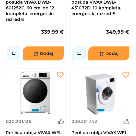
posuđa VIVAX DWB-
posuđa VIVAX DWB-
601252C, 60 cm, do 12
451072D, 10 kompleta,
kompleta, energetski
energetski razred E
razred E
339,99 €
349,99 €
Dodaj
Dodaj
030.201.139
030.201.142
Perilica rublja VIVAX WFL-
Perilica rublja VIVAX WFL-