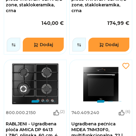
zone, staklokeramika,
zone, staklokeramika,
crna
crna
140,00 €
174,99 €
Dodaj
Dodaj
(2)
(6)
800.000.2150
740.409.240
RABLJENI - Ugradbena
Ugradbena pećnica
ploča AMICA DP 6413
MIDEA 7NM30F0,
LZBG, plinska, 60 cm, 4
multifunkcionalna, 72 l,