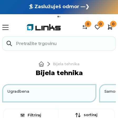
🏄 Zaslužuješ odmor —❯
🔥 OUTLET: TOTALNA RASPRODAJA —❯
0
0
0
Bijela tehnika
Bijela tehnika
Ugradbena
Samos
sortiraj
Filtriraj