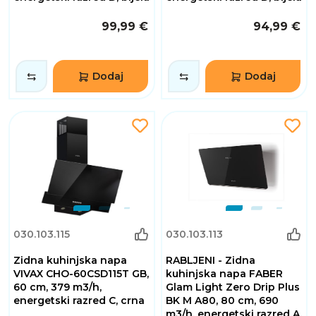
99,99 €
94,99 €
Dodaj
Dodaj
030.103.115
030.103.113
Zidna kuhinjska napa
RABLJENI - Zidna
VIVAX CHO-60CSD115T GB,
kuhinjska napa FABER
60 cm, 379 m3/h,
Glam Light Zero Drip Plus
energetski razred C, crna
BK M A80, 80 cm, 690
m3/h, energetski razred A,