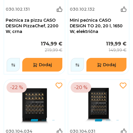
030.102.131
030.102.132
Pećnica za pizzu CASO
Mini pećnica CASO
DESIGN PizzaChef, 2200
DESIGN TO 20, 20 l, 1650
W, crna
W, električna
174,99 €
119,99 €
219,99 €
149,99 €
Dodaj
Dodaj
-22 %
-20 %
030.104.034
030.104.031