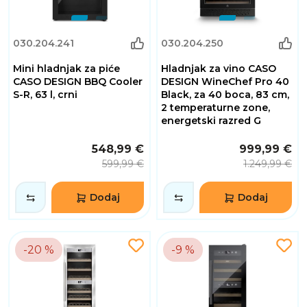
030.204.241
030.204.250
Mini hladnjak za piće
Hladnjak za vino CASO
CASO DESIGN BBQ Cooler
DESIGN WineChef Pro 40
S-R, 63 l, crni
Black, za 40 boca, 83 cm,
2 temperaturne zone,
energetski razred G
548,99 €
999,99 €
599,99 €
1.249,99 €
Dodaj
Dodaj
-20 %
-9 %