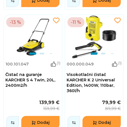
Dodaj
Dodaj
-13 %
-11 %
(1)
(1)
100.101.047
000.000.049
Čistač na guranje
Visokotlačni čistač
KARCHER S 4 Twin, 20L,
KARCHER K 2 Universal
2400m2/h
Edition, 1400W, 110bar,
360l/h
139,99 €
79,99 €
159,99 €
89,99 €
Dodaj
Dodaj