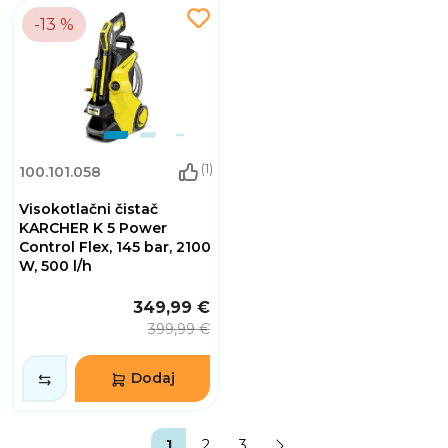
-13 %
(1)
100.101.058
Visokotlačni čistač
KARCHER K 5 Power
Control Flex, 145 bar, 2100
W, 500 l/h
349,99 €
399,99 €
Dodaj
1
2
3