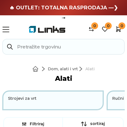
🏄 Zaslužuješ odmor —❯
🔥 OUTLET: TOTALNA RASPRODAJA —❯
0
0
0
Dom, alati i vrt
Alati
Alati
Strojevi za vrt
Ručni a
sortiraj
Filtriraj