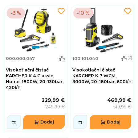
-8 %
-10 %
(2)
000.000.047
100.101.040
Visokotlačni čistač
Visokotlačni čistač
KARCHER K 4 Classic
KARCHER K 7 WCM,
Home, 1800W, 20-130bar,
3000W, 20-180bar, 600l/h
420l/h
229,99 €
469,99 €
249,99 €
519,99 €
Dodaj
Dodaj