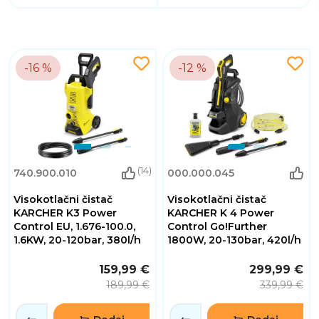
-16 %
-12 %
(14)
740.900.010
000.000.045
Visokotlačni čistač
Visokotlačni čistač
KARCHER K3 Power
KARCHER K 4 Power
Control EU, 1.676-100.0,
Control Go!Further
1.6KW, 20-120bar, 380l/h
1800W, 20-130bar, 420l/h
159,99 €
299,99 €
189,99 €
339,99 €