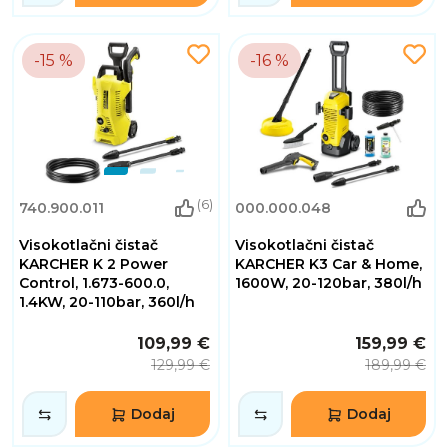
-15 %
-16 %
(6)
740.900.011
000.000.048
Visokotlačni čistač
Visokotlačni čistač
KARCHER K 2 Power
KARCHER K3 Car & Home,
Control, 1.673-600.0,
1600W, 20-120bar, 380l/h
1.4KW, 20-110bar, 360l/h
109,99 €
159,99 €
129,99 €
189,99 €
Dodaj
Dodaj