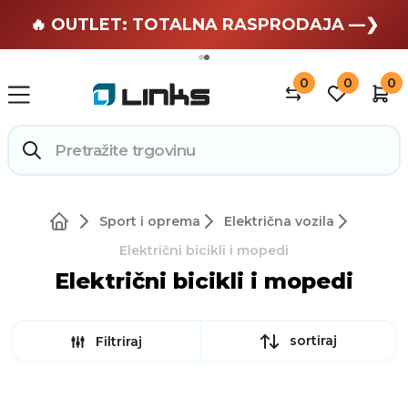
🏄 Zaslužuješ odmor —❯
🔥 OUTLET: TOTALNA RASPRODAJA —❯
0
0
0
Sport i oprema
Električna vozila
Električni bicikli i mopedi
Električni bicikli i mopedi
sortiraj
Filtriraj