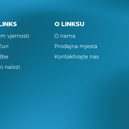
LINKS
O LINKSU
m vjernosti
O nama
ačun
Prodajna mjesta
žbe
Kontaktirajte nas
ni nalozi