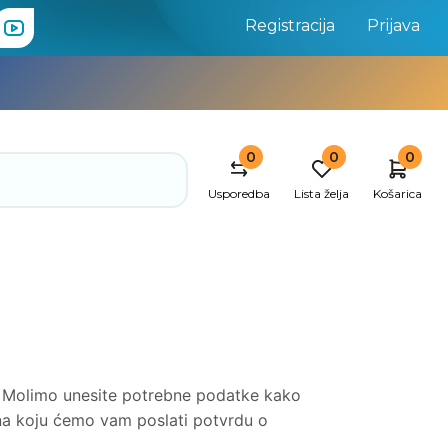
Registracija
Prijava
0
0
0
Usporedba
Lista želja
Košarica
u. Molimo unesite potrebne podatke kako
 na koju ćemo vam poslati potvrdu o