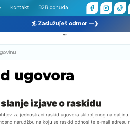
e
Kontakt
B2B ponuda
🏄 Zaslužuješ odmor —❯
🔥 OUTLET: TOTALNA RASPRODAJA —❯
id ugovora
lanje izjave o raskidu
tjev za jednostrani raskid ugovora sklopljenog na daljin
odnosno narudžbu na koju se raskid odnosi te e-mail adresu