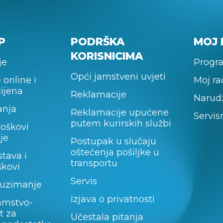
P
PODRŠKA
MOJ 
KORISNICIMA
je
Progra
Opći jamstveni uvjeti
 online i
Moj r
cijena
Reklamacije
Narud
anja
Reklamacije upućene
Servis
putem kurirskih službi
roškovi
je
Postupak u slučaju
oštećenja pošiljke u
stava i
transportu
škovi
Servis
uzimanje
Izjava o privatnosti
amstvo-
t za
Učestala pitanja