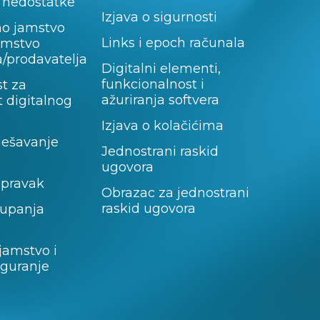
 nedostatke
Izjava o sigurnosti
no jamstvo
Links i epoch računala
jamstvo
/prodavatelja
Digitalni elementi,
funkcionalnost i
t za
ažuriranja softvera
 digitalnog
Izjava o kolačićima
rješavanje
Jednostrani raskid
ugovora
opravak
Obrazac za jednostrani
raskid ugovora
tupanja
jamstvo i
iguranje