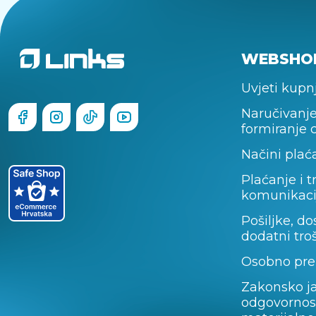
WEBSHO
Uvjeti kupn
Naručivanje
formiranje 
Načini plać
Plaćanje i t
komunikaci
Pošiljke, do
dodatni tro
Osobno pre
Zakonsko j
odgovornos