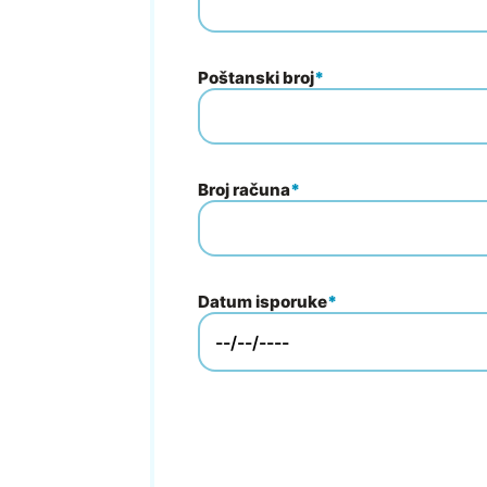
Poštanski broj
*
Broj računa
*
Datum isporuke
*