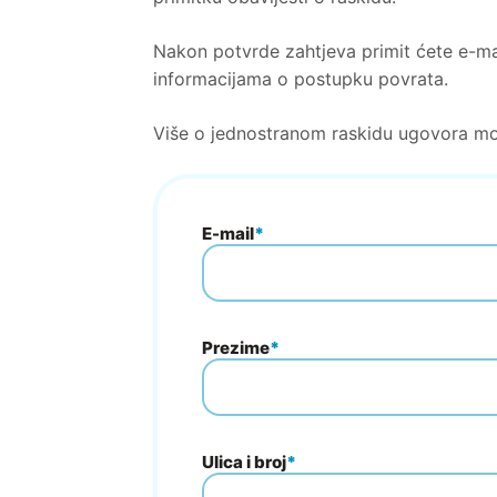
Nakon potvrde zahtjeva primit ćete e-mai
informacijama o postupku povrata.
Više o jednostranom raskidu ugovora mo
E-mail
*
Prezime
*
Ulica i broj
*