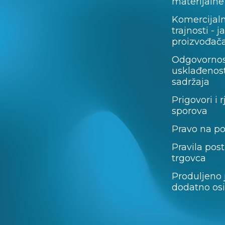
materijalne
Komercijal
trajnosti - 
proizvođača
Odgovornos
usklađenost
sadržaja
Prigovori i 
sporova
Pravo na p
Pravila pos
trgovca
Produljeno 
dodatno os