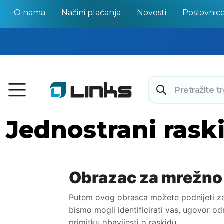
O nama
Načini plaćanja
Novosti
Poslovnic
Jednostrani rask
Obrazac za mrežno s
Putem ovog obrasca možete podnijeti zah
bismo mogli identificirati vas, ugovor 
primitku obavijesti o raskidu.