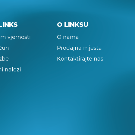
LINKS
O LINKSU
m vjernosti
O nama
ačun
Prodajna mjesta
žbe
Kontaktirajte nas
ni nalozi