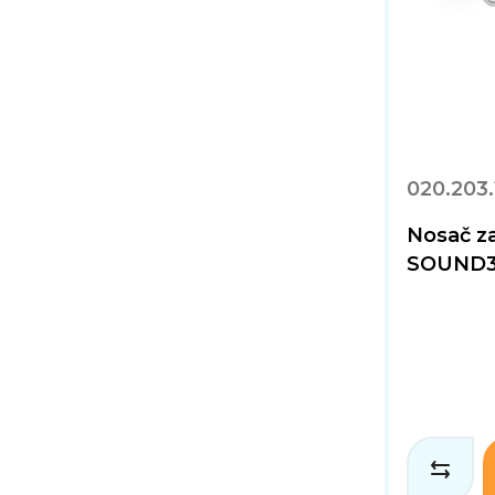
020.203.
Nosač z
SOUND32