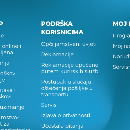
P
PODRŠKA
MOJ 
KORISNICIMA
je
Progra
Opći jamstveni uvjeti
 online i
Moj r
cijena
Reklamacije
Narud
anja
Reklamacije upućene
Servis
putem kurirskih službi
roškovi
je
Postupak u slučaju
oštećenja pošiljke u
stava i
transportu
škovi
Servis
uzimanje
Izjava o privatnosti
amstvo-
t za
Učestala pitanja