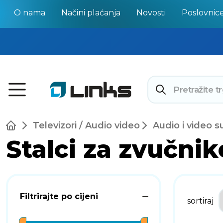
O nama
Načini plaćanja
Novosti
Poslovnic
Televizori / Audio video
Audio i video s
Stalci za zvučnik
Filtrirajte po cijeni
sortiraj