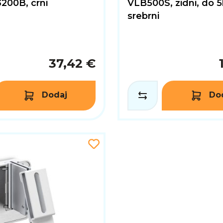
00B, crni
VLB500S, zidni, do 5
srebrni
37,42 €
Dodaj
Do