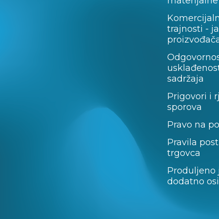
materijalne
Komercijal
trajnosti - 
proizvođača
Odgovornos
usklađenost
sadržaja
Prigovori i 
sporova
Pravo na p
Pravila pos
trgovca
Produljeno 
dodatno os