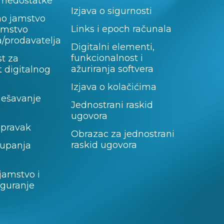
 nedostatke
Izjava o sigurnosti
no jamstvo
Links i epoch računala
jamstvo
/prodavatelja
Digitalni elementi,
funkcionalnost i
t za
ažuriranja softvera
 digitalnog
Izjava o kolačićima
rješavanje
Jednostrani raskid
ugovora
opravak
Obrazac za jednostrani
raskid ugovora
tupanja
jamstvo i
iguranje