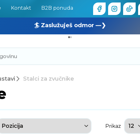
e
Kontakt
B2B ponuda
🏄 Zaslužuješ odmor —❯
🔥 OUTLET: TOTALNA RASPRODAJA —❯
ustavi
Stalci za zvučnike
e
Prikaz