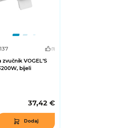
137
(1)
a zvučnik VOGEL'S
00W, bijeli
37,42 €
Dodaj