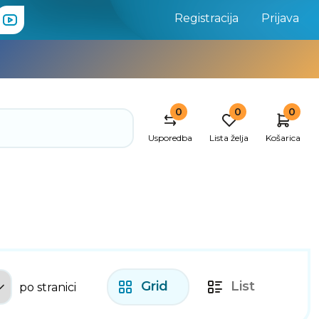
Registracija
Prijava
0
0
0
Usporedba
Lista želja
Košarica
Grid
List
po stranici