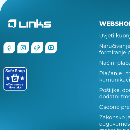
WEBSHO
Uvjeti kupn
Naručivanje
formiranje 
Načini plać
Plaćanje i t
komunikaci
Pošiljke, do
dodatni tro
Osobno pre
Zakonsko j
odgovornos